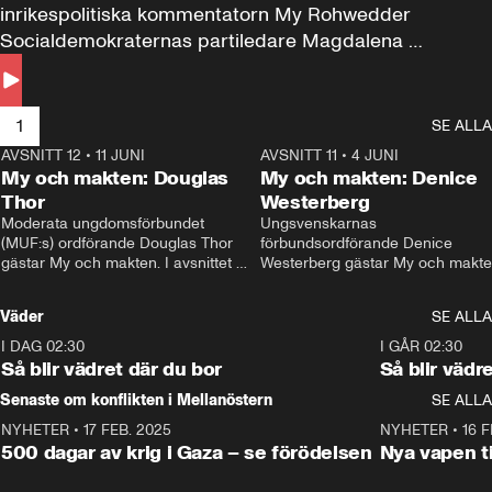
inrikespolitiska kommentatorn My Rohwedder 
Socialdemokraternas partiledare Magdalena 
Andersson till svars.
1
SE ALLA
AVSNITT 12
•
11 JUNI
26:27
AVSNITT 11
•
4 JUNI
2
My och makten: Douglas
My och makten: Denice
Thor
Westerberg
Moderata ungdomsförbundet 
Ungsvenskarnas 
(MUF:s) ordförande Douglas Thor 
förbundsordförande Denice 
gästar My och makten. I avsnittet 
Westerberg gästar My och makten.
diskuteras tonårsutvisningarna och 
avsnittet diskuteras migrationsfrå
hur Moderaterna ska locka väljare till 
och hur SD ska locka kvinnliga 
Väder
SE ALLA
valet i höst. 
väljare. 
I DAG 02:30
1:06
I GÅR 02:30
Så blir vädret där du bor
Så blir vädr
Senaste om konflikten i Mellanöstern
SE ALLA
NYHETER
•
17 FEB. 2025
0:45
NYHETER
•
16 F
500 dagar av krig i Gaza – se förödelsen
Nya vapen ti