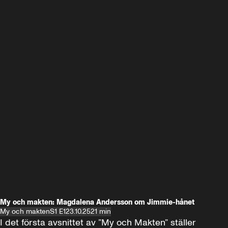
My och makten: Magdalena Andersson om Jimmie-hånet
My och makten
S1 E1
23.10.25
21 min
I det första avsnittet av ”My och Makten” ställer 