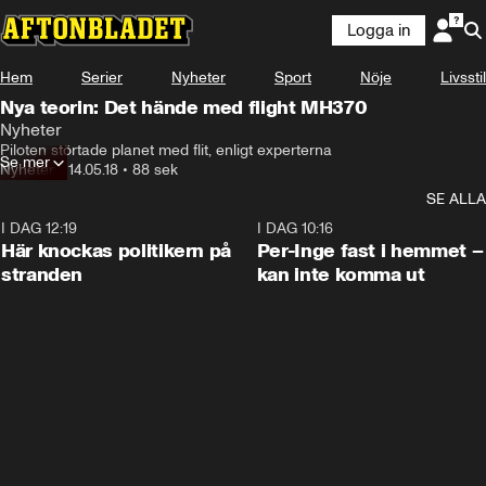
Logga in
Hem
Serier
Nyheter
Sport
Nöje
Livsstil
Nya teorin: Det hände med flight MH370
Nyheter
Piloten störtade planet med flit, enligt experterna
Se mer
Nyheter
•
14.05.18
•
88 sek
SE ALLA
I DAG 12:19
0:45
I DAG 10:16
Här knockas politikern på
Per-Inge fast i hemmet –
stranden
kan inte komma ut