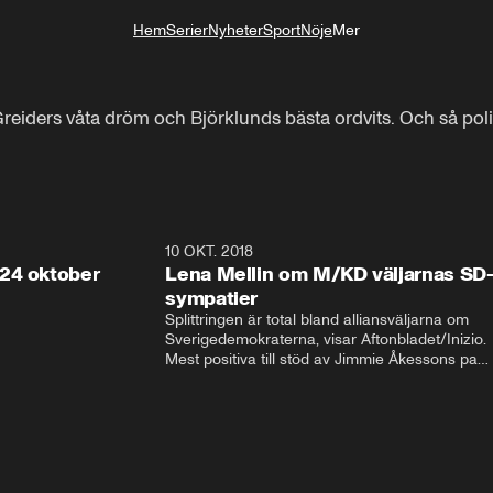
Hem
Serier
Nyheter
Sport
Nöje
Mer
Livsstil
iders våta dröm och Björklunds bästa ordvits. Och så polit
32:13
10 OKT. 2018
28:5
24 oktober
Lena Mellin om M/KD väljarnas SD
sympatier
Splittringen är total bland alliansväljarna om 
Sverigedemokraterna, visar Aftonbladet/Inizio. 
Mest positiva till stöd av Jimmie Åkessons parti 
är KD och M. Bland Annie Lööfs väljare säger 
väljarna blankt nej till SD – 92 procent vill i 
stället regera med hjälp av 
Socialdemokraterna.