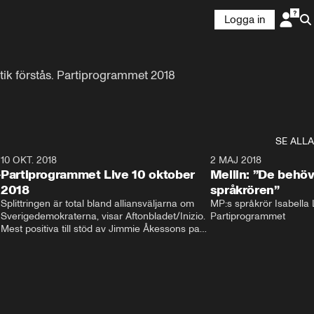
Logga in
ik förstås. Partiprogrammet 2018 
SE ALLA
2
10 OKT. 2018
28:52
2 MAJ 2018
-
Partiprogrammet Live 10 oktober
Mellin: ”De behöv
2018
språkrören”
Splittringen är total bland alliansväljarna om 
MP:s språkrör Isabella L
Sverigedemokraterna, visar Aftonbladet/Inizio. 
Partiprogrammet
Mest positiva till stöd av Jimmie Åkessons parti 
är KD och M. Bland Annie Lööfs väljare säger 
väljarna blankt nej till SD – 92 procent vill i 
stället regera med hjälp av 
Socialdemokraterna.