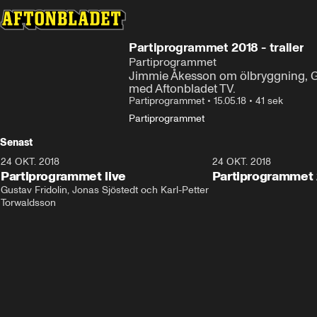
Partiprogrammet 2018 - trailer
Partiprogrammet
Jimmie Åkesson om ölbryggning, Gre
med Aftonbladet TV.
Partiprogrammet
•
15.05.18
•
41 sek
Partiprogrammet
Senast
24 OKT. 2018
32:13
24 OKT. 2018
Partiprogrammet live
Partiprogrammet 
Gustav Fridolin, Jonas Sjöstedt och Karl-Petter 
Torwaldsson