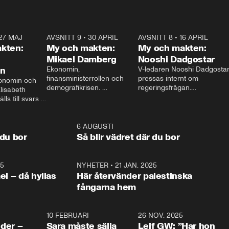
27 MAJ
3:51
AVSNITT 9
•
30 APRIL
24:00
AVSNITT 8
•
16 APRIL
25:1
kten:
My och makten:
My och makten:
Mikael Damberg
Nooshi Dadgostar
on
Ekonomin, 
V-ledaren Nooshi Dadgostar
finansministerrollen och 
pressas internt om 
onomin och 
demografikrisen. 
regeringsfrågan.

lisabeth 
Oppositionen ställs till svars 
I Aftonbladets 
ls till svars 
när Socialdemokraternas 
partiledarutfrågning ”My 
stern gästar 
Mikael Damberg gästar My 
och Makten” sätter hon ner 
My och Makten. 
och Makten. 
foten mot kritikerna:

1:06
6 AUGUSTI
1:0
– Vi ställer upp i val. Ska vi 
 du bor
Så blir vädret där du bor
vara med så sitter vi förstås 
25
1:22
NYHETER
•
21 JAN. 2025
0:5
ael – då hyllas
Här återvänder palestinska
fångarna hem
4:24
10 FEBRUARI
4:13
26 NOV. 2025
8:1
der –
Sara måste sälja
Leif GW: ”Har hon