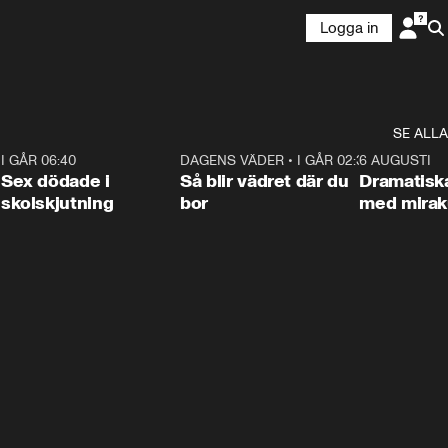
Logga in
SE ALLA
6
I GÅR 06:40
0:47
DAGENS VÄDER
•
I GÅR 02:30
1:06
6 AUGUSTI
Sex dödade i
Så blir vädret där du
Dramatisk
skolskjutning
bor
med miraku