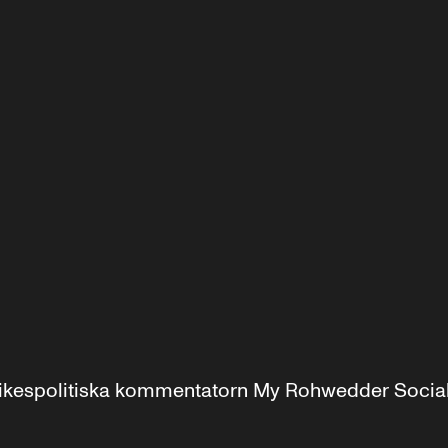
r inrikespolitiska kommentatorn My Rohwedder Soci