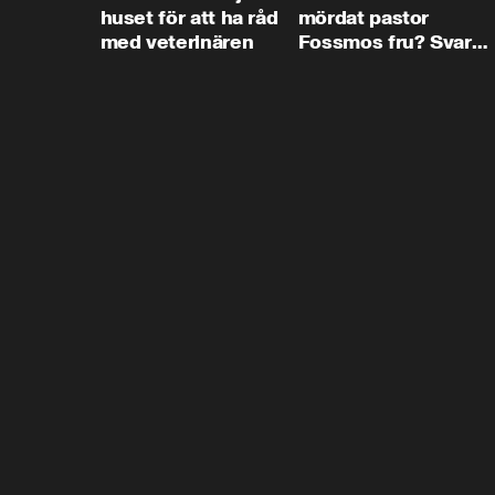
huset för att ha råd
mördat pastor
med veterinären
Fossmos fru? Svar
nej.”