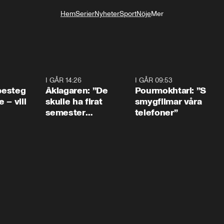
Hem
Serier
Nyheter
Sport
Nöje
Mer
Livsstil
0:54
I GÅR 14:26
1:54
I GÅR 09:53
1:3
 besteg
Åklagaren: ”De
Pourmokhtari: ”S
 – vill
skulle ha firat
smygfilmar våra
semester
telefoner”
tillsammans”