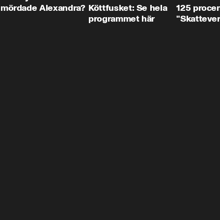
mördade Alexandra?
Köttfusket: Se hela
125 procent
programmet här
"Skattever
viktig uppg