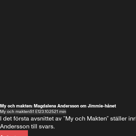
My och makten: Magdalena Andersson om Jimmie-hånet
My och makten
S1 E1
23.10.25
21 min
I det första avsnittet av ”My och Makten” ställe
Andersson till svars.