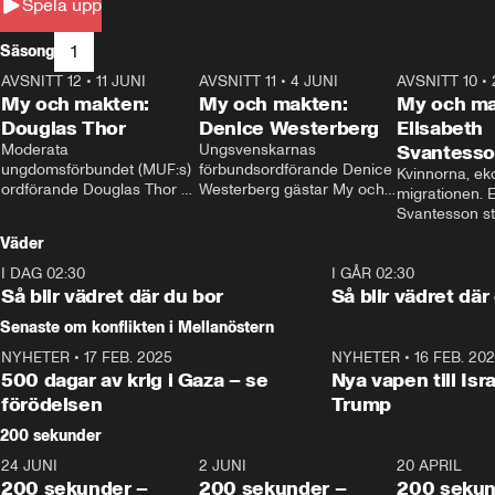
Spela upp
1
Säsong
AVSNITT 12
•
11 JUNI
26:27
AVSNITT 11
•
4 JUNI
23:40
AVSNITT 10
•
My och makten:
My och makten:
My och ma
Douglas Thor
Denice Westerberg
Elisabeth
Moderata 
Ungsvenskarnas 
Svantess
ungdomsförbundet (MUF:s) 
förbundsordförande Denice 
Kvinnorna, ek
ordförande Douglas Thor 
Westerberg gästar My och 
migrationen. E
gästar My och makten. I 
makten. I avsnittet 
Svantesson stäl
avsnittet diskuteras 
diskuteras migrationsfrågan 
när finansmini
Väder
tonårsutvisningarna och hur 
och hur SD ska locka 
Moderaterna ska locka 
kvinnliga väljare. 
I DAG 02:30
1:06
I GÅR 02:30
väljare till valet i höst. 
Så blir vädret där du bor
Så blir vädret där
Senaste om konflikten i Mellanöstern
NYHETER
•
17 FEB. 2025
0:45
NYHETER
•
16 FEB. 20
500 dagar av krig i Gaza – se
Nya vapen till Isr
förödelsen
Trump
200 sekunder
24 JUNI
5:00
2 JUNI
4:23
20 APRIL
200 sekunder –
200 sekunder –
200 sekun