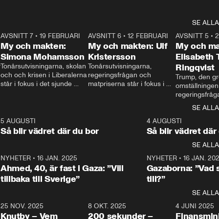
SE ALLA
7
AVSNITT 7
•
19 FEBRUARI
24:30
AVSNITT 6
•
12 FEBRUARI
27:30
AVSNITT 5
•
My och makten:
My och makten: Ulf
My och ma
Simona Mohamsson
Kristersson
Elisabeth
 
Tonårsutvisningarna, skolan 
Tonårsutvisningarna, 
Ringqvist
och och krisen i Liberalerna 
regeringsfrågan och 
Trump, den gr
står i fokus i det sjunde 
matpriserna står i fokus i 
omställningen
avsnittet av ”My och 
det sjätte avsnittet av ”My 
regeringsfråga
makten”. Se när 
och makten”. Se när 
centrum i det 
SE ALLA
Aftonbladets inrikespolitiska 
Aftonbladets inrikespolitiska 
avsnittet av ”
kommentator My 
kommentator My 
6
5 AUGUSTI
1:06
4 AUGUSTI
Makten”. Se nä
Rohwedder ställer 
Rohwedder ställer 
Så blir vädret där du bor
Så blir vädret där
Aftonbladets in
utbildnings- och 
statsminister Ulf Kristersson 
kommentator 
SE ALLA
integrationsminister Simona 
till svars.
Rohwedder stäl
Mohamsson till svars.
Centerpartiets
2
NYHETER
•
16 JAN. 2025
1:01
NYHETER
•
16 JAN. 20
Thand Ring till
Ahmed, 40, är fast i Gaza: ”Vill
Gazaborna: ”Vad s
tillbaka till Sverige”
till?”
SE ALLA
3
25 NOV. 2025
31:05
8 OKT. 2025
4:29
4 JUNI 2025
Knutby – Vem
200 sekunder –
Finansmin