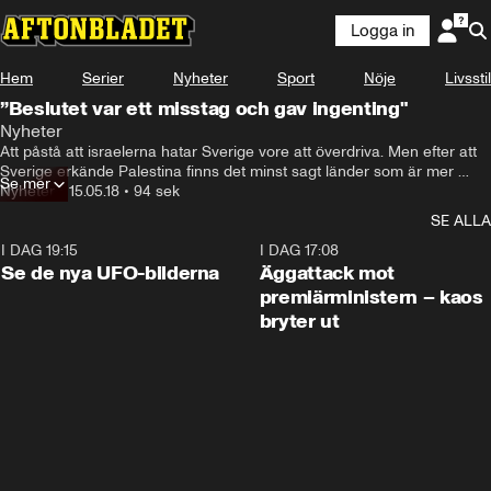
Logga in
Hem
Serier
Nyheter
Sport
Nöje
Livsstil
”Beslutet var ett misstag och gav ingenting"
Nyheter
Att påstå att israelerna hatar Sverige vore att överdriva. Men efter att 
Sverige erkände Palestina finns det minst sagt länder som är mer 
Se mer
populära.
Nyheter
•
15.05.18
•
94 sek
SE ALLA
I DAG 19:15
0:36
I DAG 17:08
Se de nya UFO-bilderna
Äggattack mot
premiärministern – kaos
bryter ut