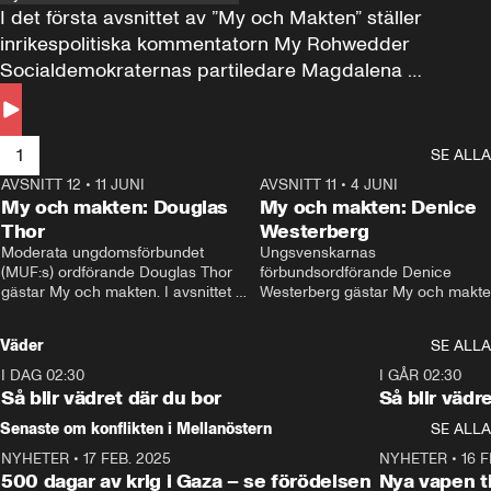
I det första avsnittet av ”My och Makten” ställer 
inrikespolitiska kommentatorn My Rohwedder 
Socialdemokraternas partiledare Magdalena 
Andersson till svars.
1
SE ALLA
AVSNITT 12
•
11 JUNI
26:27
AVSNITT 11
•
4 JUNI
2
My och makten: Douglas
My och makten: Denice
Thor
Westerberg
Moderata ungdomsförbundet 
Ungsvenskarnas 
(MUF:s) ordförande Douglas Thor 
förbundsordförande Denice 
gästar My och makten. I avsnittet 
Westerberg gästar My och makten.
diskuteras tonårsutvisningarna och 
avsnittet diskuteras migrationsfrå
hur Moderaterna ska locka väljare till 
och hur SD ska locka kvinnliga 
Väder
SE ALLA
valet i höst. 
väljare. 
I DAG 02:30
1:06
I GÅR 02:30
Så blir vädret där du bor
Så blir vädr
Senaste om konflikten i Mellanöstern
SE ALLA
NYHETER
•
17 FEB. 2025
0:45
NYHETER
•
16 F
500 dagar av krig i Gaza – se förödelsen
Nya vapen ti