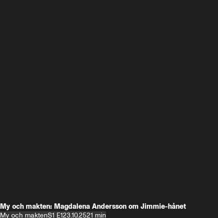
My och makten: Magdalena Andersson om Jimmie-hånet
My och makten
S1 E1
23.10.25
21 min