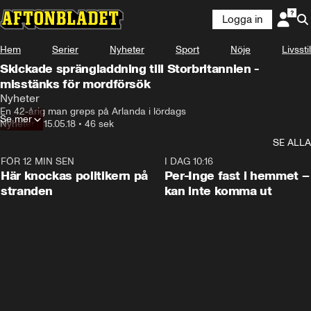
Logga in
Hem
Serier
Nyheter
Sport
Nöje
Livsstil
Skickade sprängladdning till Storbritannien -
misstänks för mordförsök
Nyheter
En 42-årig man greps på Arlanda i lördags
Se mer
Nyheter
•
15.05.18
•
46 sek
SE ALLA
FÖR 12 MIN SEN
0:45
I DAG 10:16
Här knockas politikern på
Per-Inge fast i hemmet –
stranden
kan inte komma ut