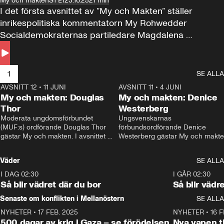
My och makten
S1 E1
23.10.25
21 min
I det första avsnittet av ”My och Makten” ställer 
inrikespolitiska kommentatorn My Rohwedder 
Socialdemokraternas partiledare Magdalena 
Andersson till svars.
1
SE ALLA
AVSNITT 12
•
11 JUNI
26:27
AVSNITT 11
•
4 JUNI
2
My och makten: Douglas
My och makten: Denice
Thor
Westerberg
Moderata ungdomsförbundet 
Ungsvenskarnas 
(MUF:s) ordförande Douglas Thor 
förbundsordförande Denice 
gästar My och makten. I avsnittet 
Westerberg gästar My och makten.
diskuteras tonårsutvisningarna och 
avsnittet diskuteras migrationsfrå
hur Moderaterna ska locka väljare till 
och hur SD ska locka kvinnliga 
Väder
SE ALLA
valet i höst. 
väljare. 
I DAG 02:30
1:06
I GÅR 02:30
Så blir vädret där du bor
Så blir vädr
Senaste om konflikten i Mellanöstern
SE ALLA
NYHETER
•
17 FEB. 2025
0:45
NYHETER
•
16 F
500 dagar av krig i Gaza – se förödelsen
Nya vapen ti