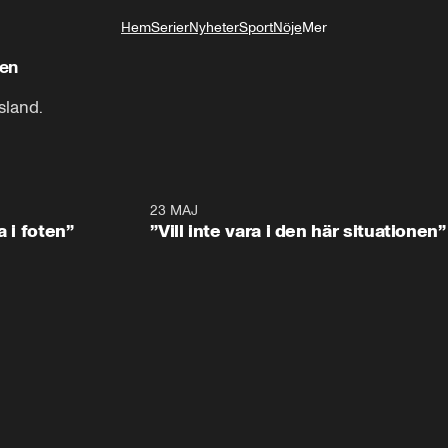
Hem
Serier
Nyheter
Sport
Nöje
Mer
Livsstil
ten
sland.
0:53
23 MAJ
0:4
a i foten”
”Vill inte vara i den här situationen”