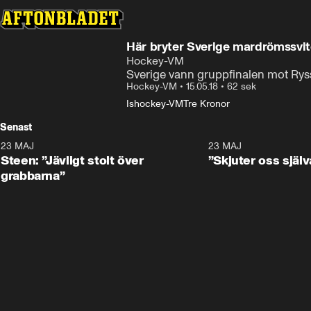
Här bryter Sverige mardrömssvi
Hockey-VM
Sverige vann gruppfinalen mot Rys
Hockey-VM
•
15.05.18
•
62 sek
Ishockey-VM
Tre Kronor
Senast
23 MAJ
0:59
23 MAJ
Steen: ”Jävligt stolt över
”Skjuter oss själv
grabbarna”