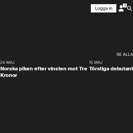
Logga in
SE ALLA
8
24 MAJ
0:26
15 MAJ
Norska piken efter vinsten mot Tre
Törstiga debutant
Kronor