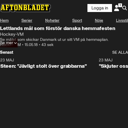
Logga in
Hem
Serier
Nyheter
Sport
Nöje
Livsstil
Lettlands mål som förstör danska hemmafesten
Hockey-VM
Se målet som skickar Danmark ut ur sitt VM på hemmaplan.
Se mer
Hockey-VM
•
15.05.18
•
43 sek
Senast
SE ALLA
23 MAJ
0:59
23 MAJ
Steen: ”Jävligt stolt över grabbarna”
”Skjuter oss