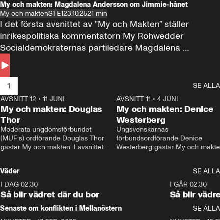
My och makten: Magdalena Andersson om Jimmie-hånet
My och makten
S1 E1
23.10.25
21 min
I det första avsnittet av ”My och Makten” ställer 
inrikespolitiska kommentatorn My Rohwedder 
Socialdemokraternas partiledare Magdalena 
Andersson till svars.
1
SE ALLA
AVSNITT 12
•
11 JUNI
26:27
AVSNITT 11
•
4 JUNI
2
My och makten: Douglas
My och makten: Denice
Thor
Westerberg
Moderata ungdomsförbundet 
Ungsvenskarnas 
(MUF:s) ordförande Douglas Thor 
förbundsordförande Denice 
gästar My och makten. I avsnittet 
Westerberg gästar My och makten.
diskuteras tonårsutvisningarna och 
avsnittet diskuteras migrationsfrå
hur Moderaterna ska locka väljare till 
och hur SD ska locka kvinnliga 
Väder
SE ALLA
valet i höst. 
väljare. 
I DAG 02:30
1:06
I GÅR 02:30
Så blir vädret där du bor
Så blir vädr
Senaste om konflikten i Mellanöstern
SE ALLA