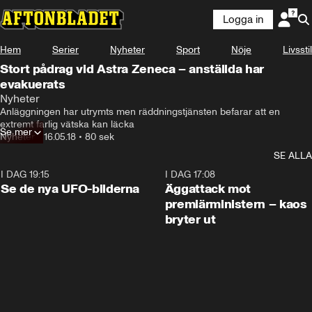
Logga in
Hem
Serier
Nyheter
Sport
Nöje
Livsstil
Stort pådrag vid Astra Zeneca – anställda har
evakuerats
Nyheter
Anläggningen har utrymts men räddningstjänsten befarar att en 
extremt farlig vätska kan läcka
Se mer
Nyheter
•
16.05.18
•
80 sek
SE ALLA
I DAG 19:15
0:36
I DAG 17:08
Se de nya UFO-bilderna
Äggattack mot
premiärministern – kaos
bryter ut