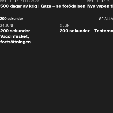
NYHETER
•
17 FEB. 2025
0:45
NYHETER
•
16 F
500 dagar av krig i Gaza – se förödelsen
Nya vapen ti
200 sekunder
SE ALLA
24 JUNI
5:00
2 JUNI
200 sekunder –
200 sekunder – Testern
Vaccinfusket,
fortsättningen