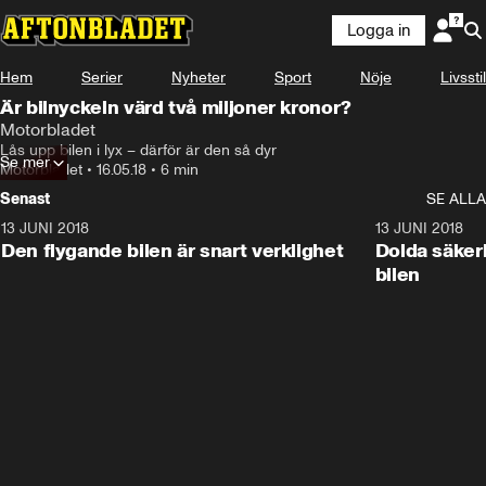
Logga in
Hem
Serier
Nyheter
Sport
Nöje
Livsstil
Är bilnyckeln värd två miljoner kronor?
Motorbladet
Lås upp bilen i lyx – därför är den så dyr
Se mer
Motorbladet
•
16.05.18
•
6 min
Senast
SE ALLA
13 JUNI 2018
7:28
13 JUNI 2018
Den flygande bilen är snart verklighet
Dolda säker
bilen