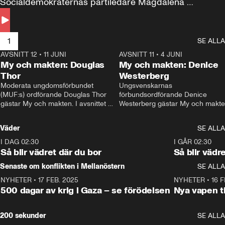
Socialdemokraternas partiledare Magdalena 
Andersson till svars.
1
SE ALLA
AVSNITT 12
•
11 JUNI
26:27
AVSNITT 11
•
4 JUNI
2
My och makten: Douglas
My och makten: Denice
Thor
Westerberg
Moderata ungdomsförbundet 
Ungsvenskarnas 
(MUF:s) ordförande Douglas Thor 
förbundsordförande Denice 
gästar My och makten. I avsnittet 
Westerberg gästar My och makten.
diskuteras tonårsutvisningarna och 
avsnittet diskuteras migrationsfrå
hur Moderaterna ska locka väljare till 
och hur SD ska locka kvinnliga 
Väder
SE ALLA
valet i höst. 
väljare. 
I DAG 02:30
1:06
I GÅR 02:30
Så blir vädret där du bor
Så blir vädr
Senaste om konflikten i Mellanöstern
SE ALLA
NYHETER
•
17 FEB. 2025
0:45
NYHETER
•
16 F
500 dagar av krig i Gaza – se förödelsen
Nya vapen ti
200 sekunder
SE ALLA