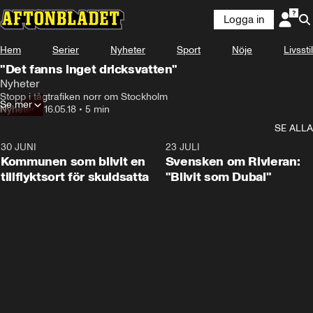
Logga in
Hem
Serier
Nyheter
Sport
Nöje
Livsstil
"Det fanns inget dricksvatten"
Nyheter
Stopp i tågtrafiken norr om Stockholm
Se mer
Nyheter
•
16.05.18
•
5 min
SE ALLA
30 JUNI
1:24
23 JULI
Kommunen som blivit en
Svensken om Rivieran:
tillflyktsort för skuldsatta
"Blivit som Dubai"