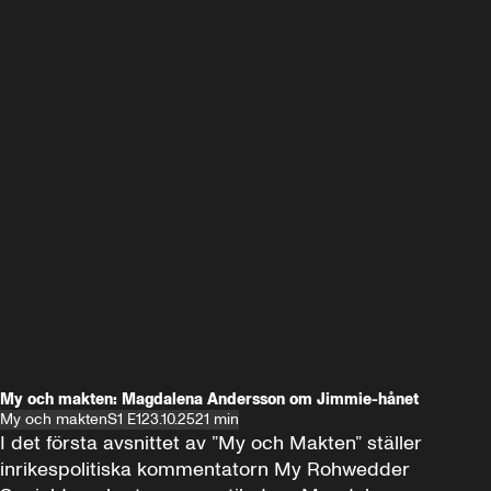
My och makten: Magdalena Andersson om Jimmie-hånet
My och makten
S1 E1
23.10.25
21 min
I det första avsnittet av ”My och Makten” ställer 
inrikespolitiska kommentatorn My Rohwedder 