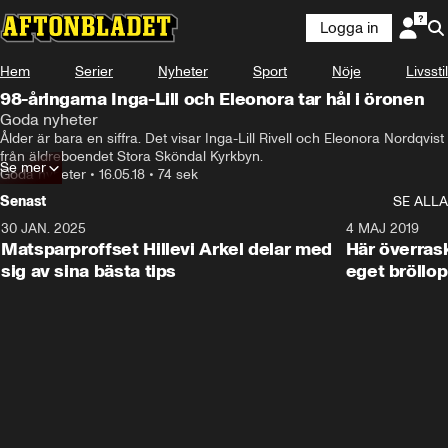
Logga in
Hem
Serier
Nyheter
Sport
Nöje
Livsstil
98-åringarna Inga-Lill och Eleonora tar hål i öronen
Goda nyheter
Ålder är bara en siffra. Det visar Inga-Lill Rivell och Eleonora Nordqvist 
från äldreboendet Stora Sköndal Kyrkbyn.
Se mer
Goda nyheter
•
16.05.18
•
74 sek
Senast
SE ALLA
30 JAN. 2025
0:59
4 MAJ 2019
Matsparproffset Hillevi Arkel delar med
Här överrask
sig av sina bästa tips
eget bröllop