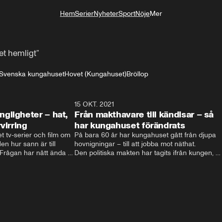
Hem
Serier
Nyheter
Sport
Nöje
Mer
Livsstil
et hemligt”
Svenska kungahuset
Hovet (Kungahuset)
Bröllop
4:06
15 OKT. 2021
4:2
gligheter – hat,
Från makthavare till kändisar – så
virring
har kungahuset förändrats
t tv-serier och film om 
På bara 60 år har kungahuset gått från djupa 
n hur sann är till 
hovnigningar – till att jobba mot näthat. 

ågan har nått ända till 
Den politiska makten har tagits ifrån kungen, 
nien.  Filmatiseringarna 
och kungligheterna försöker istället att hitta 
och hat till 
nya sätt att vara relevanta. Välgörenhet, att 
t svenska kungahuset 
lyfta viktiga frågor och agera förebild är vägen 
 svenska kungaserier 
som vårat kungahus har valt. 

Men eftersom att varje ny regent själv 
bestämmer sin roll kan kungahuset komma att 
fortsätta förändras – för att följa med tiden.