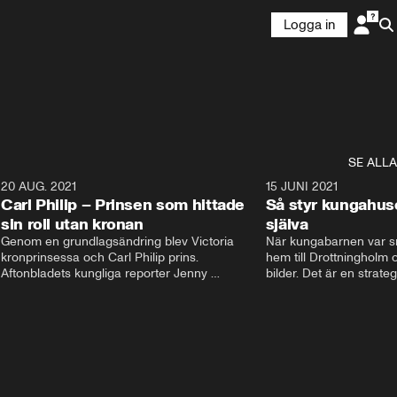
Logga in
SE ALLA
5
20 AUG. 2021
3:35
15 JUNI 2021
Carl Philip – Prinsen som hittade
Så styr kungahus
sin roll utan kronan
själva
Genom en grundlagsändring blev Victoria  
När kungabarnen var sm
kronprinsessa och Carl Philip prins. 
hem till Drottningholm oc
Aftonbladets kungliga reporter Jenny 
bilder. Det är en strate
Alexandersson och kungliga experten Sara 
avlägsen i dag. Nu styrs
Ericsson berättar om prins Carl Philips liv och 
Instagram och Facebook
han väg att finna sin roll utan kronan. De 
Kungahusets sociala med
berättar om hans stora intresse och hur han 
skyltfönster ut mot folk
fick sin kärlek Sofia.
pr. Följarna får en känsl
men kom ihåg att bakom
dessa konton finns en st