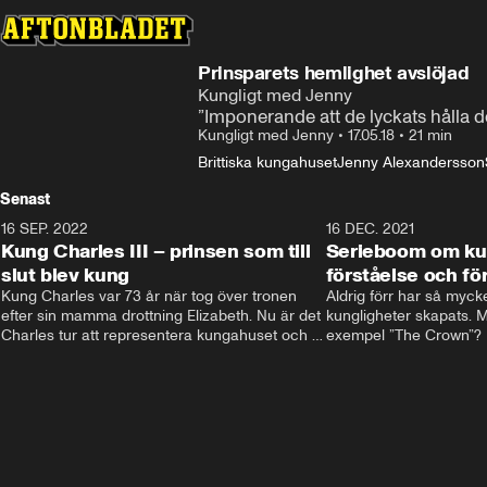
Prinsparets hemlighet avslöjad
Kungligt med Jenny
”Imponerande att de lyckats hålla d
Kungligt med Jenny
•
17.05.18
•
21 min
Brittiska kungahuset
Jenny Alexandersson
Senast
16 SEP. 2022
3:40
16 DEC. 2021
Kung Charles III – prinsen som till
Serieboom om kun
slut blev kung
förståelse och för
Kung Charles var 73 år när tog över tronen 
Aldrig förr har så mycke
efter sin mamma drottning Elizabeth. Nu är det 
kungligheter skapats. Me
Charles tur att representera kungahuset och 
exempel ”The Crown”? Fr
Storbritannien och sätta sin egen prägel på 
ministernivå i Storbritan
den kungliga rollen.
har både gett förståelse 
kungligheterna. Och de
kommer inte undan: två
är på gång.