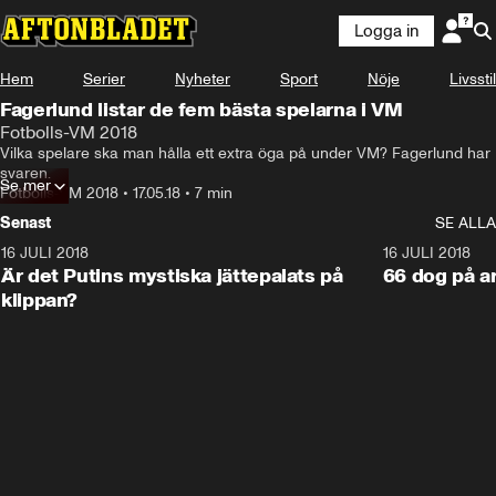
Logga in
Hem
Serier
Nyheter
Sport
Nöje
Livsstil
Fagerlund listar de fem bästa spelarna i VM
Fotbolls-VM 2018
Vilka spelare ska man hålla ett extra öga på under VM? Fagerlund har 
svaren.
Se mer
Fotbolls-VM 2018
•
17.05.18
•
7 min
Senast
SE ALLA
16 JULI 2018
1:05:59
16 JULI 2018
Är det Putins mystiska jättepalats på
66 dog på a
klippan?