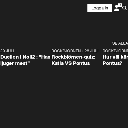
Logga in
SE ALLA
9
29 JULI
0:47
ROCKBJÖRNEN
•
28 JULI
0:15
ROCKBJÖRN
Duellen i Noll2 : ”Han
Rockbjörnen-quiz:
Hur väl kä
ljuger mest”
Katia VS Pontus
Pontus?