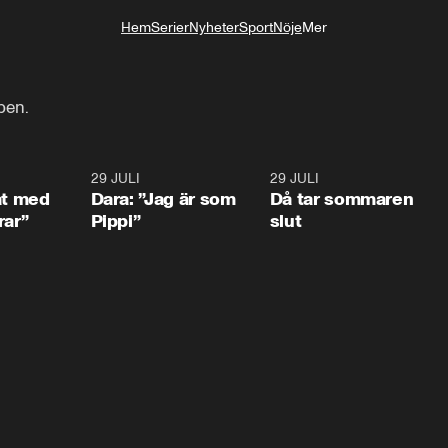
Hem
Serier
Nyheter
Sport
Nöje
Mer
Livsstil
pen.
1:02
29 JULI
0:41
29 JULI
0:3
at med
Dara: ”Jag är som
Då tar sommaren
rar”
Pippi”
slut