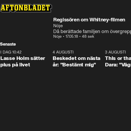
Regissören om Whitney-filmen
Nöje
Då berättade familjen om övergrep
Nöje
•
17.05.18
•
48 sek
Senaste
I DAG 10:42
1:04
4 AUGUSTI
0:24
3 AUGUSTI
Lasse Holm sätter
Beskedet om nästa
This or th
plus på livet
år: ”Bestämt mig”
Dara: ”Väg