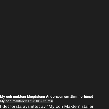
My och makten: Magdalena Andersson om Jimmie-hånet
My och makten
S1 E1
23.10.25
21 min
I det första avsnittet av ”My och Makten” ställer 