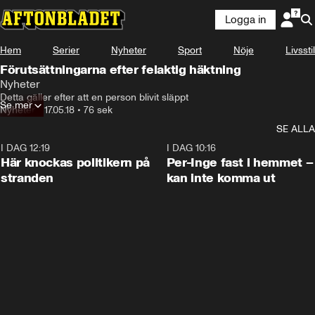
Logga in
Hem
Serier
Nyheter
Sport
Nöje
Livsstil
Förutsättningarna efter felaktig häktning
Nyheter
Detta gäller efter att en person blivit släppt
Se mer
Nyheter
•
17.05.18
•
76 sek
SE ALLA
I DAG 12:19
0:45
I DAG 10:16
Här knockas politikern på
Per-Inge fast i hemmet –
stranden
kan inte komma ut