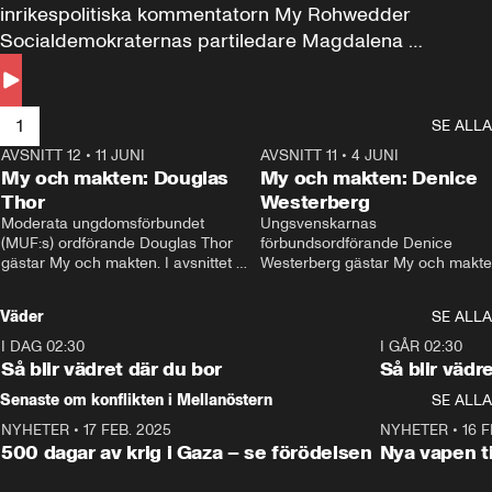
inrikespolitiska kommentatorn My Rohwedder 
Socialdemokraternas partiledare Magdalena 
Andersson till svars.
1
SE ALLA
AVSNITT 12
•
11 JUNI
26:27
AVSNITT 11
•
4 JUNI
2
My och makten: Douglas
My och makten: Denice
Thor
Westerberg
Moderata ungdomsförbundet 
Ungsvenskarnas 
(MUF:s) ordförande Douglas Thor 
förbundsordförande Denice 
gästar My och makten. I avsnittet 
Westerberg gästar My och makten.
diskuteras tonårsutvisningarna och 
avsnittet diskuteras migrationsfrå
hur Moderaterna ska locka väljare till 
och hur SD ska locka kvinnliga 
Väder
SE ALLA
valet i höst. 
väljare. 
I DAG 02:30
1:06
I GÅR 02:30
Så blir vädret där du bor
Så blir vädr
Senaste om konflikten i Mellanöstern
SE ALLA
NYHETER
•
17 FEB. 2025
0:45
NYHETER
•
16 F
500 dagar av krig i Gaza – se förödelsen
Nya vapen ti