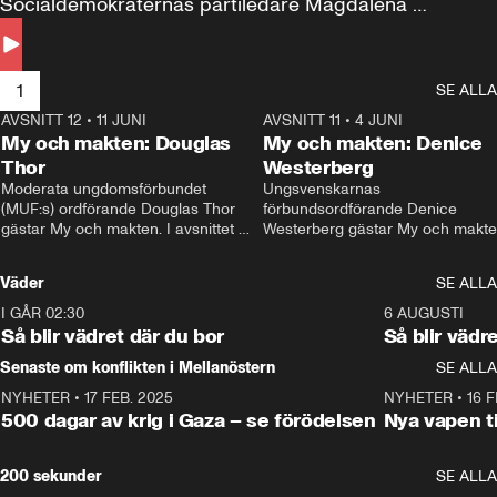
Socialdemokraternas partiledare Magdalena 
Andersson till svars.
1
SE ALLA
AVSNITT 12
•
11 JUNI
26:27
AVSNITT 11
•
4 JUNI
2
My och makten: Douglas
My och makten: Denice
Thor
Westerberg
Moderata ungdomsförbundet 
Ungsvenskarnas 
(MUF:s) ordförande Douglas Thor 
förbundsordförande Denice 
gästar My och makten. I avsnittet 
Westerberg gästar My och makten.
diskuteras tonårsutvisningarna och 
avsnittet diskuteras migrationsfrå
hur Moderaterna ska locka väljare till 
och hur SD ska locka kvinnliga 
Väder
SE ALLA
valet i höst. 
väljare. 
I GÅR 02:30
1:06
6 AUGUSTI
Så blir vädret där du bor
Så blir vädr
Senaste om konflikten i Mellanöstern
SE ALLA
NYHETER
•
17 FEB. 2025
0:45
NYHETER
•
16 F
500 dagar av krig i Gaza – se förödelsen
Nya vapen ti
200 sekunder
SE ALLA