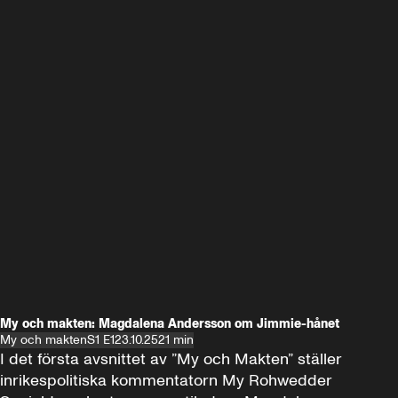
My och makten: Magdalena Andersson om Jimmie-hånet
My och makten
S1 E1
23.10.25
21 min
I det första avsnittet av ”My och Makten” ställer 
inrikespolitiska kommentatorn My Rohwedder 