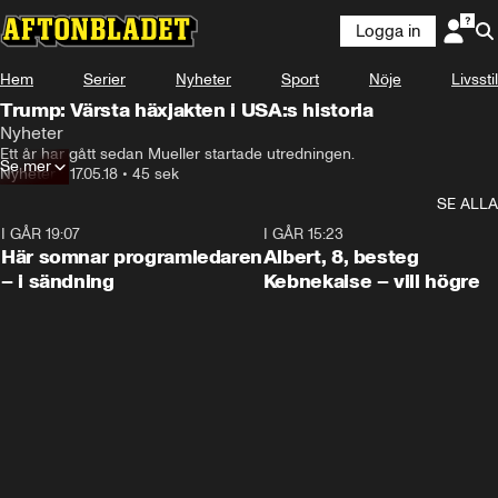
Logga in
Hem
Serier
Nyheter
Sport
Nöje
Livsstil
Trump: Värsta häxjakten i USA:s historia
Nyheter
Ett år har gått sedan Mueller startade utredningen.
Se mer
Nyheter
•
17.05.18
•
45 sek
SE ALLA
I GÅR 19:07
0:45
I GÅR 15:23
Här somnar programledaren
Albert, 8, besteg
– i sändning
Kebnekaise – vill högre