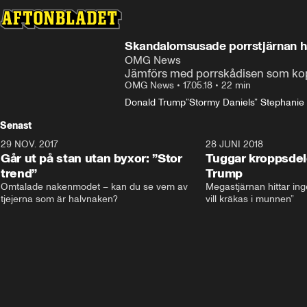
Skandalomsusade porrstjärnan h
OMG News
Jämförs med porrskådisen som kop
OMG News
•
17.05.18
•
22 min
Donald Trump
”Stormy Daniels” Stephanie 
Senast
29 NOV. 2017
14:21
28 JUNI 2018
Går ut på stan utan byxor: ”Stor
Tuggar kroppsde
trend”
Trump
Omtalade nakenmodet – kan du se vem av 
Megastjärnan hittar ing
tjejerna som är halvnaken?
vill kräkas i munnen”