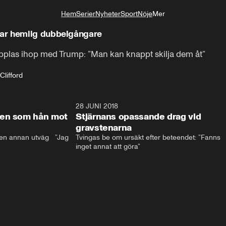
Hem
Serier
Nyheter
Sport
Nöje
Mer
Livsstil
ar hemlig dubbelgångare
plas ihop med Trump: ”Man kan knappt skilja dem åt”
Clifford
17:59
28 JUNI 2018
17:5
len som hån mot
Stjärnans opassande drag vid
gravstenarna
en annan utväg   ”Jag 
Tvingas be om ursäkt efter beteendet: ”Fanns 
inget annat att göra”