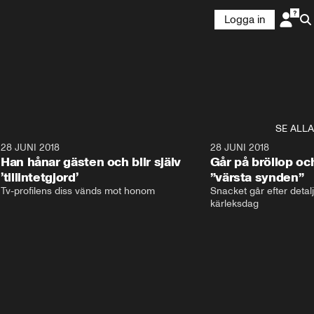
Logga in
SE ALLA
9
28 JUNI 2018
17:59
28 JUNI 2018
Han hånar gästen och blir själv
Går på bröllop oc
’tillintetgjord’
”värsta synden”
Tv-profilens diss vänds mot honom
Snacket går efter detalj
kärleksdag