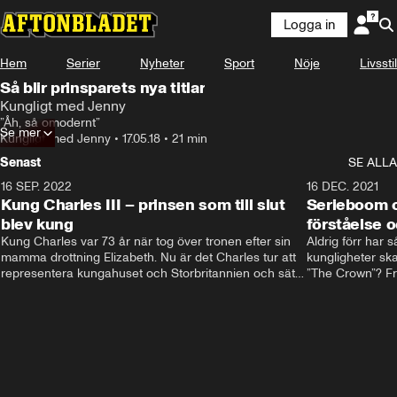
Logga in
Hem
Serier
Nyheter
Sport
Nöje
Livsstil
Så blir prinsparets nya titlar
Kungligt med Jenny
”Åh, så omodernt”
Se mer
Kungligt med Jenny
•
17.05.18
•
21 min
Senast
SE ALLA
16 SEP. 2022
3:40
16 DEC. 2021
Kung Charles III – prinsen som till slut
Serieboom o
blev kung
förståelse o
Kung Charles var 73 år när tog över tronen efter sin 
Aldrig förr har 
mamma drottning Elizabeth. Nu är det Charles tur att 
kungligheter ska
representera kungahuset och Storbritannien och sätta 
”The Crown”? Frå
sin egen prägel på den kungliga rollen.
Storbritannien. 
förståelse och h
kungahuset komm
kungaserier är 