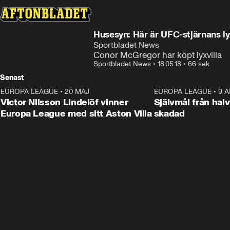
Husesyn: Här är UFC-stjärnans ly
Sportbladet News
Conor McGregor har köpt lyxvilla
Sportbladet News
•
18.05.18
•
66 sek
Senast
EUROPA LEAGUE
•
20 MAJ
1:32
EUROPA LEAGUE
•
9 A
Victor Nilsson Lindelöf vinner
Självmål från hal
Europa League med sitt Aston Villa
skadad