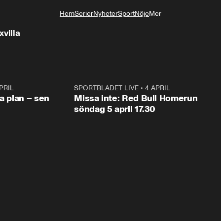
Hem
Serier
Nyheter
Sport
Nöje
Mer
Livsstil
xvilla
PRIL
1:03
SPORTBLADET LIVE
•
4 APRIL
1:0
va plan – sen
Missa inte: Red Bull Homerun
söndag 5 april 17.30