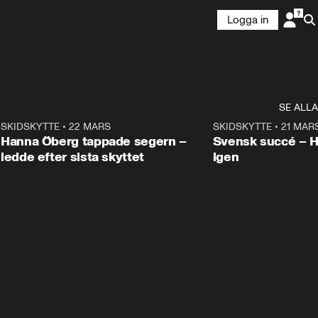
Logga in
SE ALLA
9
SKIDSKYTTE
•
22 MARS
0:55
SKIDSKYTTE
•
21 MAR
Hanna Öberg tappade segern –
Svensk succé – 
ledde efter sista skyttet
igen