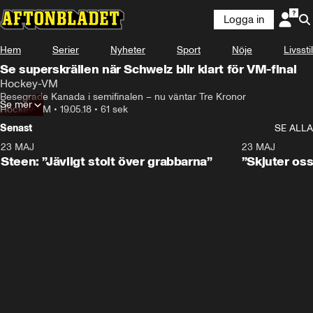
Logga in
Hem
Serier
Nyheter
Sport
Nöje
Livsstil
Se superskrällen när Schweiz blir klart för VM-final
Hockey-VM
Besegrade Kanada i semifinalen – nu väntar Tre Kronor
Se mer
Hockey-VM
•
19.05.18
•
61 sek
Senast
SE ALLA
23 MAJ
0:59
23 MAJ
Steen: ”Jävligt stolt över grabbarna”
”Skjuter oss