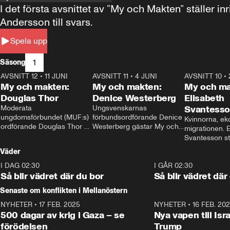
I det första avsnittet av ”My och Makten” ställe
Andersson till svars.
Spela upp
1
Säsong
AVSNITT 12
•
11 JUNI
26:27
AVSNITT 11
•
4 JUNI
23:40
AVSNITT 10
•
My och makten:
My och makten:
My och ma
Douglas Thor
Denice Westerberg
Elisabeth
Moderata 
Ungsvenskarnas 
Svantess
ungdomsförbundet (MUF:s) 
förbundsordförande Denice 
Kvinnorna, ek
ordförande Douglas Thor 
Westerberg gästar My och 
migrationen. E
gästar My och makten. I 
makten. I avsnittet 
Svantesson stäl
avsnittet diskuteras 
diskuteras migrationsfrågan 
när finansmini
Väder
tonårsutvisningarna och hur 
och hur SD ska locka 
Moderaterna ska locka 
kvinnliga väljare. 
I DAG 02:30
1:06
I GÅR 02:30
väljare till valet i höst. 
Så blir vädret där du bor
Så blir vädret där
Senaste om konflikten i Mellanöstern
NYHETER
•
17 FEB. 2025
0:45
NYHETER
•
16 FEB. 20
500 dagar av krig i Gaza – se
Nya vapen till Isr
förödelsen
Trump