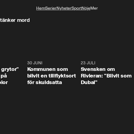
Hem
Serier
Nyheter
Sport
Nöje
Mer
Livsstil
stänker mord
1:07
30 JUNI
1:24
23 JULI
1:4
 grytor"
Kommunen som
Svensken om
 på
blivit en tillflyktsort
Rivieran: "Blivit som
lor
för skuldsatta
Dubai"