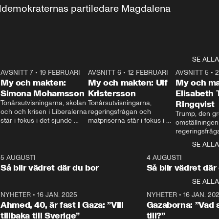
aldemokraternas partiledare Magdalena 
SE ALLA
7
AVSNITT 7
•
19 FEBRUARI
24:30
AVSNITT 6
•
12 FEBRUARI
27:30
AVSNITT 5
•
My och makten:
My och makten: Ulf
My och ma
Simona Mohamsson
Kristersson
Elisabeth
 
Tonårsutvisningarna, skolan 
Tonårsutvisningarna, 
Ringqvist
och och krisen i Liberalerna 
regeringsfrågan och 
Trump, den gr
står i fokus i det sjunde 
matpriserna står i fokus i 
omställningen
avsnittet av ”My och 
det sjätte avsnittet av ”My 
regeringsfråga
makten”. Se när 
och makten”. Se när 
centrum i det 
SE ALLA
Aftonbladets inrikespolitiska 
Aftonbladets inrikespolitiska 
avsnittet av ”
kommentator My 
kommentator My 
6
5 AUGUSTI
1:06
4 AUGUSTI
Makten”. Se nä
Rohwedder ställer 
Rohwedder ställer 
Så blir vädret där du bor
Så blir vädret där
Aftonbladets in
utbildnings- och 
statsminister Ulf Kristersson 
kommentator 
SE ALLA
integrationsminister Simona 
till svars.
Rohwedder stäl
Mohamsson till svars.
Centerpartiets
2
NYHETER
•
16 JAN. 2025
1:01
NYHETER
•
16 JAN. 20
Thand Ring till
Ahmed, 40, är fast i Gaza: ”Vill
Gazaborna: ”Vad s
tillbaka till Sverige”
till?”