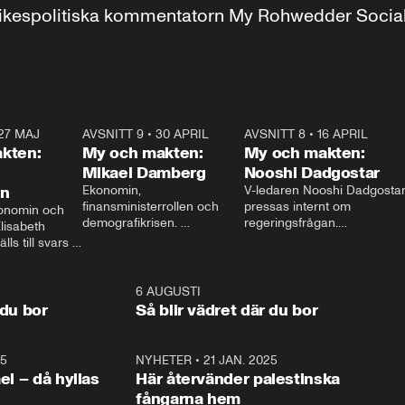
r inrikespolitiska kommentatorn My Rohwedder Soci
27 MAJ
3:51
AVSNITT 9
•
30 APRIL
24:00
AVSNITT 8
•
16 APRIL
25:1
kten:
My och makten:
My och makten:
Mikael Damberg
Nooshi Dadgostar
on
Ekonomin, 
V-ledaren Nooshi Dadgostar
finansministerrollen och 
pressas internt om 
onomin och 
demografikrisen. 
regeringsfrågan.

lisabeth 
Oppositionen ställs till svars 
I Aftonbladets 
ls till svars 
när Socialdemokraternas 
partiledarutfrågning ”My 
stern gästar 
Mikael Damberg gästar My 
och Makten” sätter hon ner 
My och Makten. 
och Makten. 
foten mot kritikerna:

1:06
6 AUGUSTI
1:0
– Vi ställer upp i val. Ska vi 
 du bor
Så blir vädret där du bor
vara med så sitter vi förstås 
25
1:22
NYHETER
•
21 JAN. 2025
0:5
ael – då hyllas
Här återvänder palestinska
fångarna hem