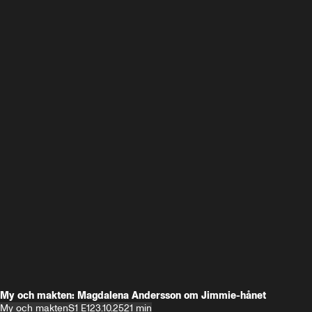
My och makten: Magdalena Andersson om Jimmie-hånet
My och makten
S1 E1
23.10.25
21 min