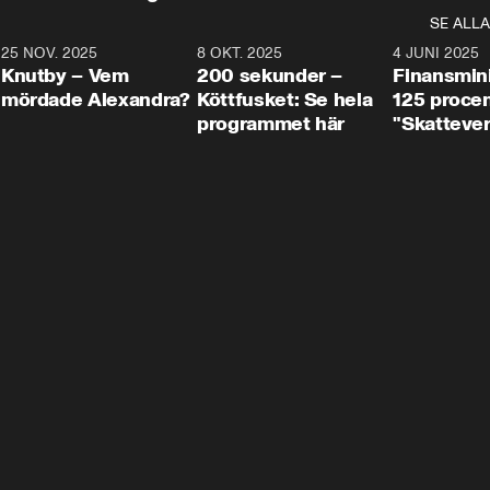
SE ALLA
3
25 NOV. 2025
31:05
8 OKT. 2025
4:29
4 JUNI 2025
Knutby – Vem
200 sekunder –
Finansmin
mördade Alexandra?
Köttfusket: Se hela
125 procent
programmet här
"Skattever
viktig uppg