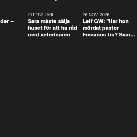
4:24
10 FEBRUARI
4:13
26 NOV. 2025
8:1
der –
Sara måste sälja
Leif GW: ”Har hon
huset för att ha råd
mördat pastor
med veterinären
Fossmos fru? Svar
nej.”