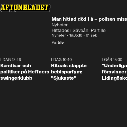
Man hittad död i å – polisen mis
Nyheter
Hittades i Säveån, Partille
Nyheter
•
19.05.18
•
81 sek
Partille
I DAG 13:46
0:55
I DAG 10:40
1:01
I GÅR 15:00
Kändisar och
Rituals släppte
”Underliga
politiker på Heffners
bebisparfym:
försvinner
swingerklubb
”Sjukaste”
Lidingösko