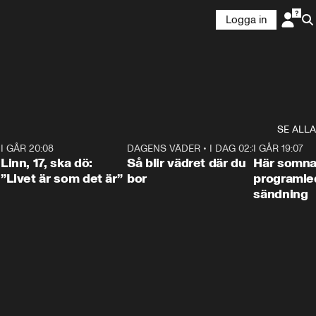
Logga in
SE ALLA
2
I GÅR 20:08
4:36
DAGENS VÄDER
•
I DAG 02:30
1:06
I GÅR 19:07
Linn, 17, ska dö:
Så blir vädret där du
Här somna
”Livet är som det är”
bor
programled
sändning