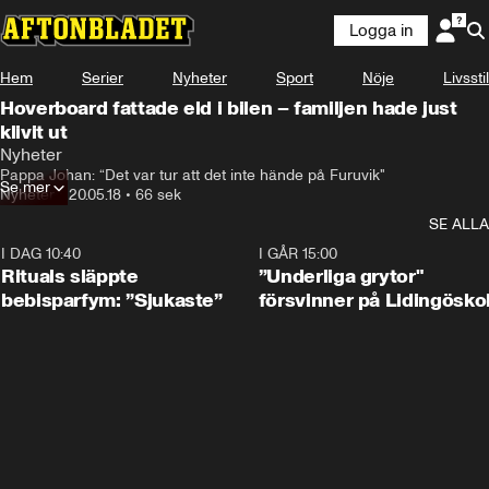
Logga in
Hem
Serier
Nyheter
Sport
Nöje
Livsstil
Hoverboard fattade eld i bilen – familjen hade just
klivit ut
Nyheter
Pappa Johan: “Det var tur att det inte hände på Furuvik"
Se mer
Nyheter
•
20.05.18
•
66 sek
SE ALLA
I DAG 10:40
1:01
I GÅR 15:00
Rituals släppte
”Underliga grytor"
bebisparfym: ”Sjukaste”
försvinner på Lidingösko