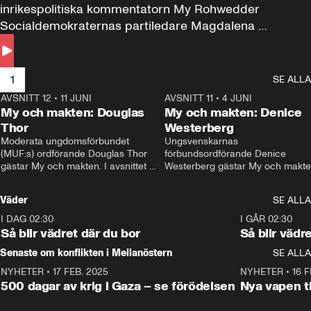
inrikespolitiska kommentatorn My Rohwedder 
Socialdemokraternas partiledare Magdalena 
Andersson till svars.
1
SE ALLA
AVSNITT 12
•
11 JUNI
26:27
AVSNITT 11
•
4 JUNI
2
My och makten: Douglas
My och makten: Denice
Thor
Westerberg
Moderata ungdomsförbundet 
Ungsvenskarnas 
(MUF:s) ordförande Douglas Thor 
förbundsordförande Denice 
gästar My och makten. I avsnittet 
Westerberg gästar My och makten.
diskuteras tonårsutvisningarna och 
avsnittet diskuteras migrationsfrå
hur Moderaterna ska locka väljare till 
och hur SD ska locka kvinnliga 
Väder
SE ALLA
valet i höst. 
väljare. 
I DAG 02:30
1:06
I GÅR 02:30
Så blir vädret där du bor
Så blir vädr
Senaste om konflikten i Mellanöstern
SE ALLA
NYHETER
•
17 FEB. 2025
0:45
NYHETER
•
16 F
500 dagar av krig i Gaza – se förödelsen
Nya vapen ti