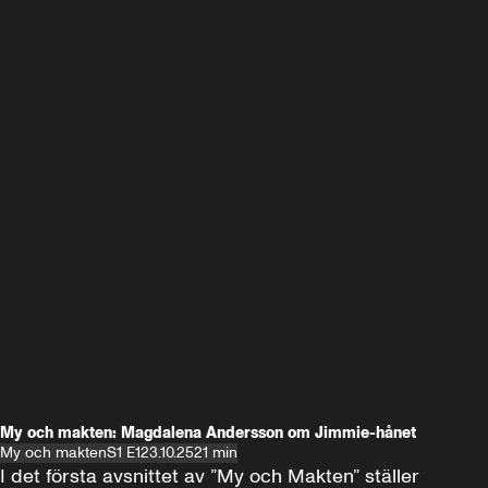
My och makten: Magdalena Andersson om Jimmie-hånet
My och makten
S1 E1
23.10.25
21 min
I det första avsnittet av ”My och Makten” ställer 