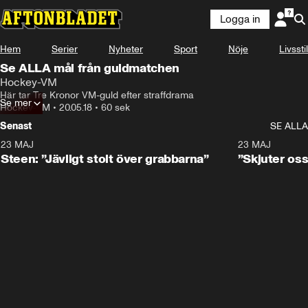
Logga in
Hem
Serier
Nyheter
Sport
Nöje
Livsstil
Se ALLA mål från guldmatchen
Hockey-VM
Här tar Tre Kronor VM-guld efter straffdrama
Se mer
Hockey-VM
•
20.05.18
•
60 sek
Senast
SE ALLA
23 MAJ
0:59
23 MAJ
Steen: ”Jävligt stolt över grabbarna”
”Skjuter oss