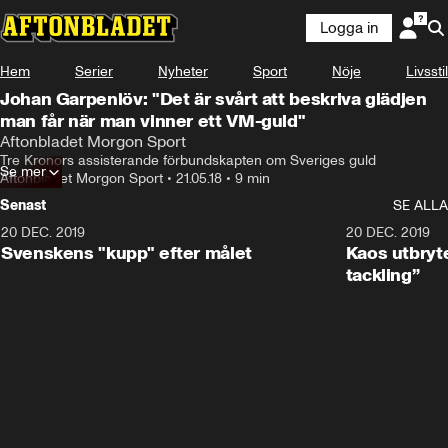
Logga in
Hem
Serier
Nyheter
Sport
Nöje
Livsstil
Johan Garpenlöv: "Det är svårt att beskriva glädjen
man får när man vinner ett VM-guld"
Aftonbladet Morgon Sport
Tre Kronors assisterande förbundskapten om Sveriges guld
Se mer
Aftonbladet Morgon Sport
•
21.05.18
•
9 min
Senast
SE ALLA
20 DEC. 2019
0:44
20 DEC. 2019
Svenskens "kupp" efter målet
Kaos utbryte
tackling”