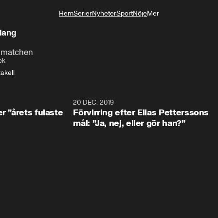
Hem
Serier
Nyheter
Sport
Nöje
Mer
Livsstil
alang
r matchen
ek
akell
0:49
20 DEC. 2019
1:0
r ”årets fulaste
Förvirring efter Elias Petterssons
mål: ”Ja, nej, eller gör han?”