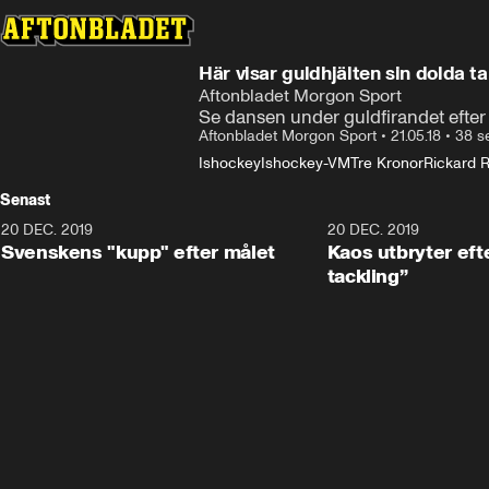
Här visar guldhjälten sin dolda t
Aftonbladet Morgon Sport
Se dansen under guldfirandet efte
Aftonbladet Morgon Sport
•
21.05.18
•
38 s
Ishockey
Ishockey-VM
Tre Kronor
Rickard R
Senast
20 DEC. 2019
0:44
20 DEC. 2019
Svenskens "kupp" efter målet
Kaos utbryter efte
tackling”