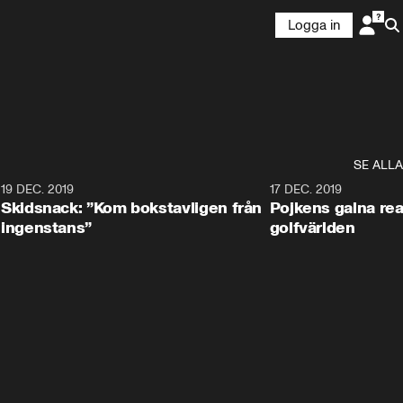
Logga in
SE ALLA
8
19 DEC. 2019
17 DEC. 2019
Skidsnack: ”Kom bokstavligen från
Pojkens galna rea
ingenstans”
golfvärlden