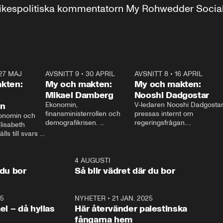
r inrikespolitiska kommentatorn My Rohwedder Soci
27 MAJ
3:51
AVSNITT 9
•
30 APRIL
24:00
AVSNITT 8
•
16 APRIL
25:1
kten:
My och makten:
My och makten:
Mikael Damberg
Nooshi Dadgostar
on
Ekonomin, 
V-ledaren Nooshi Dadgostar
finansministerrollen och 
pressas internt om 
onomin och 
demografikrisen. 
regeringsfrågan.

lisabeth 
Oppositionen ställs till svars 
I Aftonbladets 
ls till svars 
när Socialdemokraternas 
partiledarutfrågning ”My 
stern gästar 
Mikael Damberg gästar My 
och Makten” sätter hon ner 
My och Makten. 
och Makten. 
foten mot kritikerna:

1:06
4 AUGUSTI
1:0
– Vi ställer upp i val. Ska vi 
 du bor
Så blir vädret där du bor
vara med så sitter vi förstås 
25
1:22
NYHETER
•
21 JAN. 2025
0:5
ael – då hyllas
Här återvänder palestinska
fångarna hem