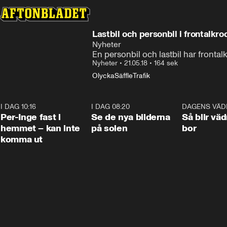
Lastbil och personbil i frontalkro
Nyheter
En personbil och lastbil har frontalk
Nyheter
•
21.05.18
•
164 sek
Olycka
Säffle
Trafik
I DAG 10:16
1:26
I DAG 08:20
0:31
DAGENS VÄD
Per-Inge fast i
Se de nya bilderna
Så blir väd
hemmet – kan inte
på solen
bor
komma ut