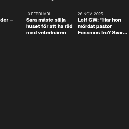
4:24
10 FEBRUARI
4:13
26 NOV. 2025
8:1
der –
Sara måste sälja
Leif GW: ”Har hon
huset för att ha råd
mördat pastor
med veterinären
Fossmos fru? Svar
nej.”