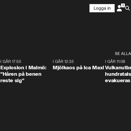
Logga in
SE ALLA
3
I GÅR 17:50
1:10
I GÅR 12:33
0:24
I GÅR 11:08
Explosion i Malmö:
Mjölkaos på Ica Maxi
Vulkanutbr
”Håren på benen
hundratal
reste sig”
evakueras