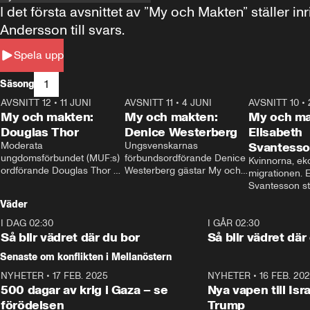
I det första avsnittet av ”My och Makten” ställe
Andersson till svars.
Spela upp
1
Säsong
AVSNITT 12
•
11 JUNI
26:27
AVSNITT 11
•
4 JUNI
23:40
AVSNITT 10
•
My och makten:
My och makten:
My och ma
Douglas Thor
Denice Westerberg
Elisabeth
Moderata 
Ungsvenskarnas 
Svantess
ungdomsförbundet (MUF:s) 
förbundsordförande Denice 
Kvinnorna, ek
ordförande Douglas Thor 
Westerberg gästar My och 
migrationen. E
gästar My och makten. I 
makten. I avsnittet 
Svantesson stäl
avsnittet diskuteras 
diskuteras migrationsfrågan 
när finansmini
Väder
tonårsutvisningarna och hur 
och hur SD ska locka 
Moderaterna ska locka 
kvinnliga väljare. 
I DAG 02:30
1:06
I GÅR 02:30
väljare till valet i höst. 
Så blir vädret där du bor
Så blir vädret där
Senaste om konflikten i Mellanöstern
NYHETER
•
17 FEB. 2025
0:45
NYHETER
•
16 FEB. 20
500 dagar av krig i Gaza – se
Nya vapen till Isr
förödelsen
Trump