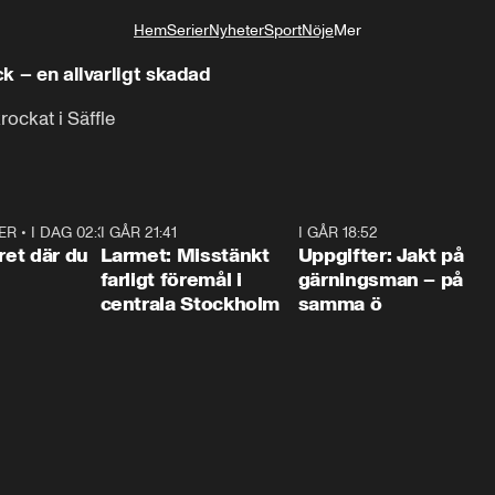
Hem
Serier
Nyheter
Sport
Nöje
Mer
Livsstil
ck – en allvarligt skadad
rockat i Säffle
ER
•
I DAG 02:30
1:06
I GÅR 21:41
0:35
I GÅR 18:52
0:3
ret där du
Larmet: Misstänkt
Uppgifter: Jakt på
farligt föremål i
gärningsman – på
centrala Stockholm
samma ö