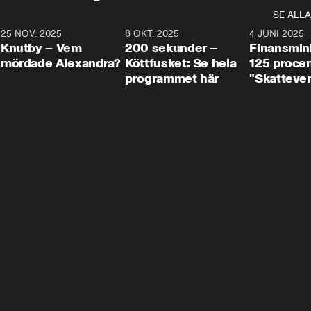
SE ALLA
3
25 NOV. 2025
31:05
8 OKT. 2025
4:29
4 JUNI 2025
Knutby – Vem
200 sekunder –
Finansmin
mördade Alexandra?
Köttfusket: Se hela
125 procent
programmet här
"Skattever
viktig uppg