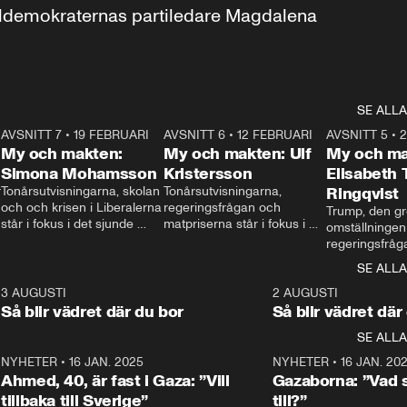
aldemokraternas partiledare Magdalena 
SE ALLA
7
AVSNITT 7
•
19 FEBRUARI
24:30
AVSNITT 6
•
12 FEBRUARI
27:30
AVSNITT 5
•
My och makten:
My och makten: Ulf
My och ma
Simona Mohamsson
Kristersson
Elisabeth
 
Tonårsutvisningarna, skolan 
Tonårsutvisningarna, 
Ringqvist
och och krisen i Liberalerna 
regeringsfrågan och 
Trump, den gr
står i fokus i det sjunde 
matpriserna står i fokus i 
omställningen
avsnittet av ”My och 
det sjätte avsnittet av ”My 
regeringsfråga
makten”. Se när 
och makten”. Se när 
centrum i det 
SE ALLA
Aftonbladets inrikespolitiska 
Aftonbladets inrikespolitiska 
avsnittet av ”
kommentator My 
kommentator My 
6
3 AUGUSTI
1:06
2 AUGUSTI
Makten”. Se nä
Rohwedder ställer 
Rohwedder ställer 
Så blir vädret där du bor
Så blir vädret där
Aftonbladets in
utbildnings- och 
statsminister Ulf Kristersson 
kommentator 
SE ALLA
integrationsminister Simona 
till svars.
Rohwedder stäl
Mohamsson till svars.
Centerpartiets
2
NYHETER
•
16 JAN. 2025
1:01
NYHETER
•
16 JAN. 20
Thand Ring till
Ahmed, 40, är fast i Gaza: ”Vill
Gazaborna: ”Vad s
tillbaka till Sverige”
till?”