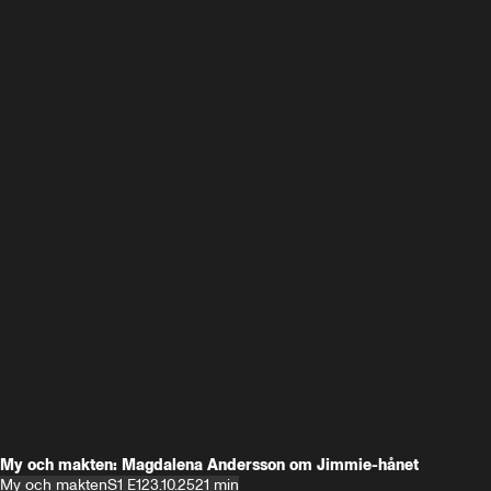
My och makten: Magdalena Andersson om Jimmie-hånet
My och makten
S1 E1
23.10.25
21 min