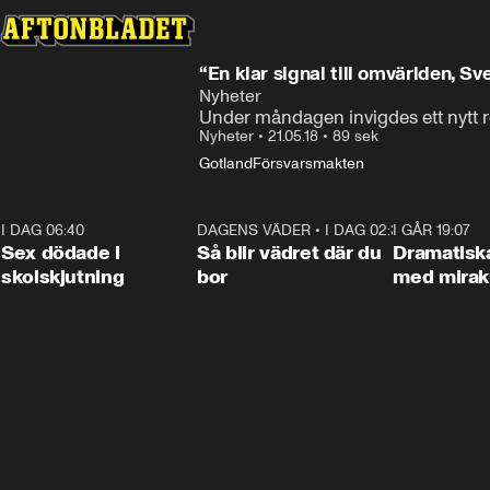
“En klar signal till omvärlden, Sv
Nyheter
Under måndagen invigdes ett nytt r
Nyheter
•
21.05.18
•
89 sek
Gotland
Försvarsmakten
I DAG 06:40
0:47
DAGENS VÄDER
•
I DAG 02:30
1:06
I GÅR 19:07
Sex dödade i
Så blir vädret där du
Dramatisk
skolskjutning
bor
med miraku