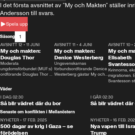
I det första avsnittet av ”My och Makten” ställe
Andersson till svars.
Spela upp
1
Säsong
AVSNITT 12
•
11 JUNI
26:27
AVSNITT 11
•
4 JUNI
23:40
AVSNITT 10
•
My och makten:
My och makten:
My och ma
Douglas Thor
Denice Westerberg
Elisabeth
Moderata 
Ungsvenskarnas 
Svantess
ungdomsförbundet (MUF:s) 
förbundsordförande Denice 
Kvinnorna, ek
ordförande Douglas Thor 
Westerberg gästar My och 
migrationen. E
gästar My och makten. I 
makten. I avsnittet 
Svantesson stäl
avsnittet diskuteras 
diskuteras migrationsfrågan 
när finansmini
Väder
tonårsutvisningarna och hur 
och hur SD ska locka 
Moderaterna ska locka 
kvinnliga väljare. 
I DAG 02:30
1:06
I GÅR 02:30
väljare till valet i höst. 
Så blir vädret där du bor
Så blir vädret där
Senaste om konflikten i Mellanöstern
NYHETER
•
17 FEB. 2025
0:45
NYHETER
•
16 FEB. 20
500 dagar av krig i Gaza – se
Nya vapen till Isr
förödelsen
Trump