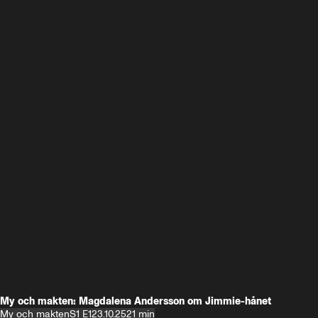
My och makten: Magdalena Andersson om Jimmie-hånet
My och makten
S1 E1
23.10.25
21 min