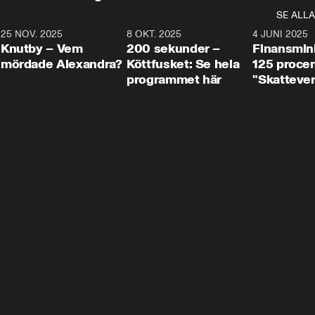
SE ALLA
3
25 NOV. 2025
31:05
8 OKT. 2025
4:29
4 JUNI 2025
Knutby – Vem
200 sekunder –
Finansmin
mördade Alexandra?
Köttfusket: Se hela
125 procent
programmet här
"Skattever
viktig uppg