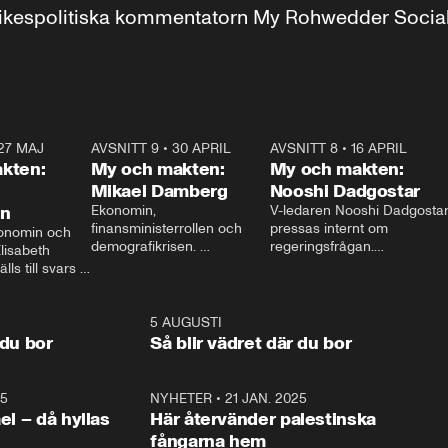
r inrikespolitiska kommentatorn My Rohwedder Soci
27 MAJ
3:51
AVSNITT 9
•
30 APRIL
24:00
AVSNITT 8
•
16 APRIL
25:1
kten:
My och makten:
My och makten:
Mikael Damberg
Nooshi Dadgostar
on
Ekonomin, 
V-ledaren Nooshi Dadgostar
finansministerrollen och 
pressas internt om 
onomin och 
demografikrisen. 
regeringsfrågan.

lisabeth 
Oppositionen ställs till svars 
I Aftonbladets 
ls till svars 
när Socialdemokraternas 
partiledarutfrågning ”My 
stern gästar 
Mikael Damberg gästar My 
och Makten” sätter hon ner 
My och Makten. 
och Makten. 
foten mot kritikerna:

1:06
5 AUGUSTI
1:0
– Vi ställer upp i val. Ska vi 
 du bor
Så blir vädret där du bor
vara med så sitter vi förstås 
25
1:22
NYHETER
•
21 JAN. 2025
0:5
ael – då hyllas
Här återvänder palestinska
fångarna hem