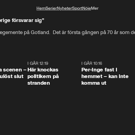
Hem
Serier
Nyheter
Sport
Nöje
Mer
Livsstil
erige försvarar sig”
egemente på Gotland.  Det är första gången på 70 år som de
0:42
I GÅR 12:19
0:45
I GÅR 10:16
1:2
a scenen –
Här knockas
Per-Inge fast i
löst slut
politikern på
hemmet – kan inte
stranden
komma ut