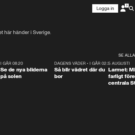
Logga in
t här händer i Sverige.
SE ALLA
6
I GÅR 08:20
0:31
DAGENS VÄDER
•
I GÅR 02:30
1:06
5 AUGUSTI
Se de nya bilderna
Så blir vädret där du
Larmet: M
på solen
bor
farligt för
centrala 