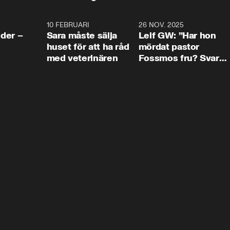
4:24
10 FEBRUARI
4:13
26 NOV. 2025
8:1
der –
Sara måste sälja
Leif GW: ”Har hon
huset för att ha råd
mördat pastor
med veterinären
Fossmos fru? Svar
nej.”