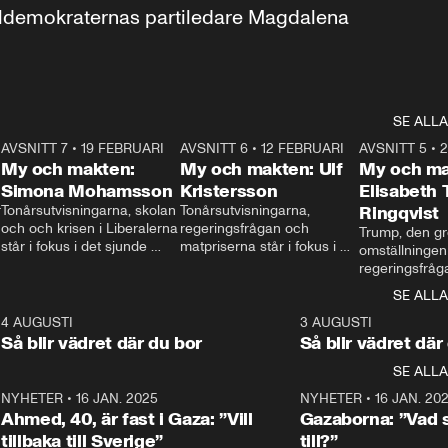
aldemokraternas partiledare Magdalena 
SE ALLA
7
AVSNITT 7
•
19 FEBRUARI
24:30
AVSNITT 6
•
12 FEBRUARI
27:30
AVSNITT 5
•
My och makten:
My och makten: Ulf
My och ma
Simona Mohamsson
Kristersson
Elisabeth
 
Tonårsutvisningarna, skolan 
Tonårsutvisningarna, 
Ringqvist
och och krisen i Liberalerna 
regeringsfrågan och 
Trump, den gr
står i fokus i det sjunde 
matpriserna står i fokus i 
omställningen
avsnittet av ”My och 
det sjätte avsnittet av ”My 
regeringsfråga
makten”. Se när 
och makten”. Se när 
centrum i det 
SE ALLA
Aftonbladets inrikespolitiska 
Aftonbladets inrikespolitiska 
avsnittet av ”
kommentator My 
kommentator My 
6
4 AUGUSTI
1:06
3 AUGUSTI
Makten”. Se nä
Rohwedder ställer 
Rohwedder ställer 
Så blir vädret där du bor
Så blir vädret där
Aftonbladets in
utbildnings- och 
statsminister Ulf Kristersson 
kommentator 
SE ALLA
integrationsminister Simona 
till svars.
Rohwedder stäl
Mohamsson till svars.
Centerpartiets
2
NYHETER
•
16 JAN. 2025
1:01
NYHETER
•
16 JAN. 20
Thand Ring till
Ahmed, 40, är fast i Gaza: ”Vill
Gazaborna: ”Vad s
tillbaka till Sverige”
till?”