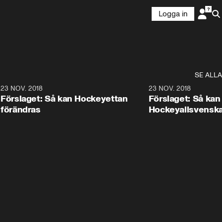
Logga in
SE ALLA
5
23 NOV. 2018
0:37
23 NOV. 2018
Förslaget: Så kan Hockeyettan
Förslaget: Så kan
förändras
Hockeyallsvenska