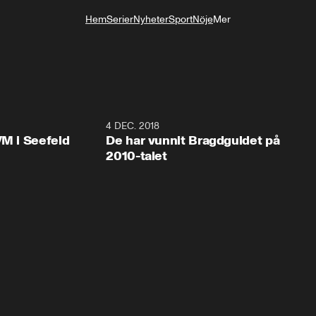
Hem
Serier
Nyheter
Sport
Nöje
Mer
Livsstil
0:48
4 DEC. 2018
0:3
VM i Seefeld
De har vunnit Bragdguldet på
2010-talet