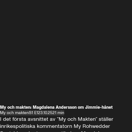
My och makten: Magdalena Andersson om Jimmie-hånet
My och makten
S1 E1
23.10.25
21 min
I det första avsnittet av ”My och Makten” ställer 
inrikespolitiska kommentatorn My Rohwedder 