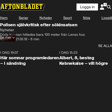
Logga in
Hem
Serier
Nyheter
Sport
Nöje
Livsstil
Polisen självkritisk efter sökinsatsen
Nyheter
Döda kvinnan hittades bara 100 meter från Lenas hus
Se mer
Nyheter
•
21.05.18
•
8 min
SE ALLA
I DAG 19:07
0:45
I DAG 15:23
Här somnar programledaren
Albert, 8, besteg
– i sändning
Kebnekaise – vill högre