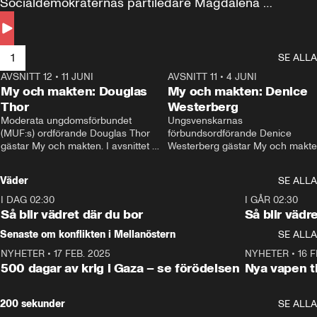
Socialdemokraternas partiledare Magdalena 
Andersson till svars.
1
SE ALLA
AVSNITT 12
•
11 JUNI
26:27
AVSNITT 11
•
4 JUNI
2
My och makten: Douglas
My och makten: Denice
Thor
Westerberg
Moderata ungdomsförbundet 
Ungsvenskarnas 
(MUF:s) ordförande Douglas Thor 
förbundsordförande Denice 
gästar My och makten. I avsnittet 
Westerberg gästar My och makten.
diskuteras tonårsutvisningarna och 
avsnittet diskuteras migrationsfrå
hur Moderaterna ska locka väljare till 
och hur SD ska locka kvinnliga 
Väder
SE ALLA
valet i höst. 
väljare. 
I DAG 02:30
1:06
I GÅR 02:30
Så blir vädret där du bor
Så blir vädr
Senaste om konflikten i Mellanöstern
SE ALLA
NYHETER
•
17 FEB. 2025
0:45
NYHETER
•
16 F
500 dagar av krig i Gaza – se förödelsen
Nya vapen ti
200 sekunder
SE ALLA