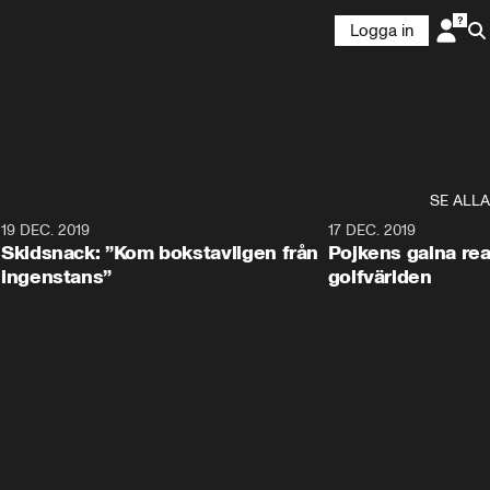
Logga in
SE ALLA
8
19 DEC. 2019
17 DEC. 2019
Skidsnack: ”Kom bokstavligen från
Pojkens galna rea
ingenstans”
golfvärlden