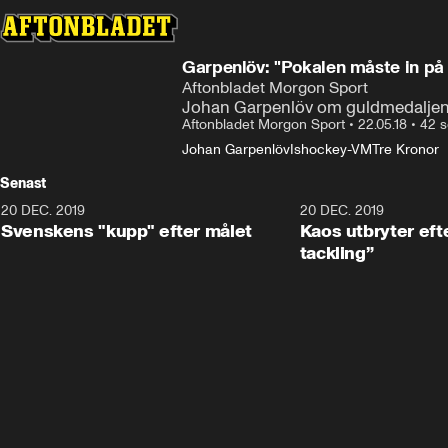
Garpenlöv: "Pokalen måste in på
Aftonbladet Morgon Sport
Johan Garpenlöv om guldmedaljen 
Aftonbladet Morgon Sport
•
22.05.18
•
42 s
Johan Garpenlöv
Ishockey-VM
Tre Kronor
Senast
20 DEC. 2019
0:44
20 DEC. 2019
Svenskens "kupp" efter målet
Kaos utbryter efte
tackling”