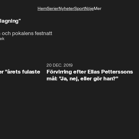
Hem
Serier
Nyheter
Sport
Nöje
Mer
Livsstil
 lagning"
och pokalens festnatt
ek
0:49
20 DEC. 2019
1:0
r ”årets fulaste
Förvirring efter Elias Petterssons
mål: ”Ja, nej, eller gör han?”