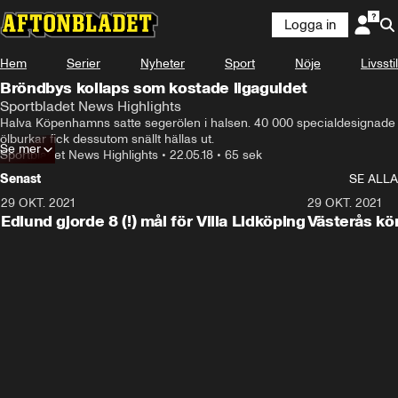
Logga in
Hem
Serier
Nyheter
Sport
Nöje
Livsstil
Bröndbys kollaps som kostade ligaguldet
Sportbladet News Highlights
Halva Köpenhamns satte segerölen i halsen. 40 000 specialdesignade 
ölburkar fick dessutom snällt hällas ut.
Se mer
Sportbladet News Highlights
•
22.05.18
•
65 sek
Senast
SE ALLA
29 OKT. 2021
4:11
29 OKT. 2021
Edlund gjorde 8 (!) mål för Villa Lidköping
Västerås kö