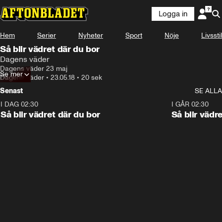
Logga in
Hem
Serier
Nyheter
Sport
Nöje
Livsstil
Så blir vädret där du bor
Dagens väder
Dagens väder 23 maj
Se mer
Dagens väder
•
23.05.18
•
20 sek
Senast
SE ALLA
I DAG 02:30
1:06
I GÅR 02:30
Så blir vädret där du bor
Så blir vädr