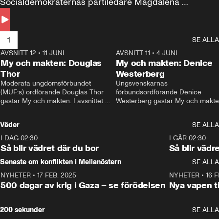
Socialdemokraternas partiledare Magdalena 
Andersson till svars.
1
SE ALLA
AVSNITT 12
•
11 JUNI
26:27
AVSNITT 11
•
4 JUNI
2
My och makten: Douglas
My och makten: Denice
Thor
Westerberg
Moderata ungdomsförbundet 
Ungsvenskarnas 
(MUF:s) ordförande Douglas Thor 
förbundsordförande Denice 
gästar My och makten. I avsnittet 
Westerberg gästar My och makten.
diskuteras tonårsutvisningarna och 
avsnittet diskuteras migrationsfrå
hur Moderaterna ska locka väljare till 
och hur SD ska locka kvinnliga 
Väder
SE ALLA
valet i höst. 
väljare. 
I DAG 02:30
1:06
I GÅR 02:30
Så blir vädret där du bor
Så blir vädr
Senaste om konflikten i Mellanöstern
SE ALLA
NYHETER
•
17 FEB. 2025
0:45
NYHETER
•
16 F
500 dagar av krig i Gaza – se förödelsen
Nya vapen ti
200 sekunder
SE ALLA