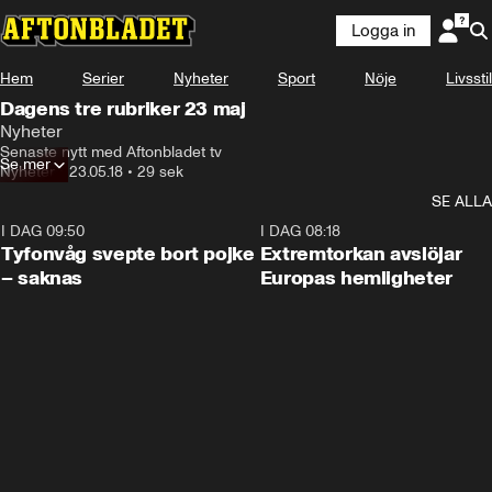
Logga in
Hem
Serier
Nyheter
Sport
Nöje
Livsstil
Dagens tre rubriker 23 maj
Nyheter
Senaste nytt med Aftonbladet tv
Se mer
Nyheter
•
23.05.18
•
29 sek
SE ALLA
I DAG 09:50
0:53
I DAG 08:18
Tyfonvåg svepte bort pojke
Extremtorkan avslöjar
– saknas
Europas hemligheter