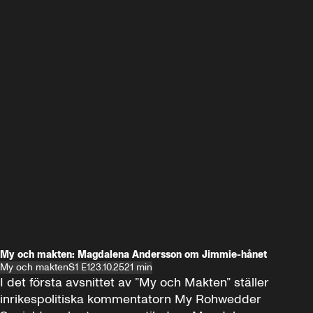
My och makten: Magdalena Andersson om Jimmie-hånet
My och makten
S1 E1
23.10.25
21 min
I det första avsnittet av ”My och Makten” ställer 
inrikespolitiska kommentatorn My Rohwedder 