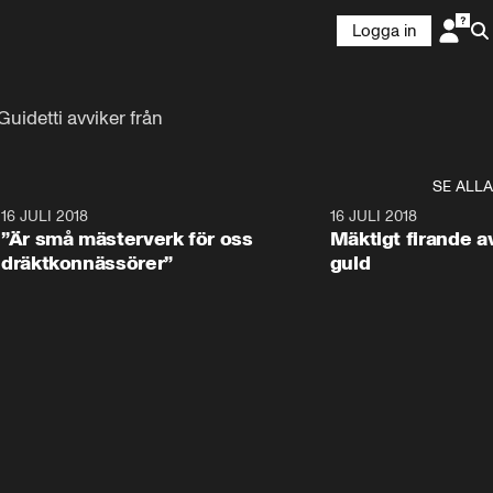
Logga in
idetti avviker från 
SE ALLA
9
16 JULI 2018
1:05:59
16 JULI 2018
”Är små mästerverk för oss
Mäktigt firande a
dräktkonnässörer”
guld