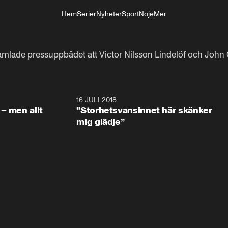
Hem
Serier
Nyheter
Sport
Nöje
Mer
Livsstil
mlade pressuppbådet att Victor Nilsson Lindelöf och John Gu
1:05:59
16 JULI 2018
1:05:5
– men allt
”Storhetsvansinnet här skänker
mig glädje”