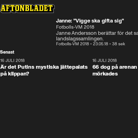
Janne: ”Vigge ska gifta sig”
Fotbolls-VM 2018
Janne Andersson berättar för det sa
landslagssamlingen.
Fotbolls-VM 2018
•
23.05.18
•
38 sek
Senast
16 JULI 2018
1:05:59
16 JULI 2018
Är det Putins mystiska jättepalats
66 dog på arenan 
på klippan?
mörkades