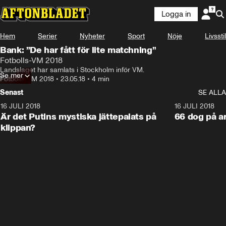
Logga in
Hem
Serier
Nyheter
Sport
Nöje
Livsstil
Bank: ”De har fått för lite matchning”
Fotbolls-VM 2018
Landslaget har samlats i Stockholm inför VM.
Se mer
Fotbolls-VM 2018
•
23.05.18
•
4 min
Senast
SE ALLA
16 JULI 2018
1:05:59
16 JULI 2018
Är det Putins mystiska jättepalats på
66 dog på a
klippan?