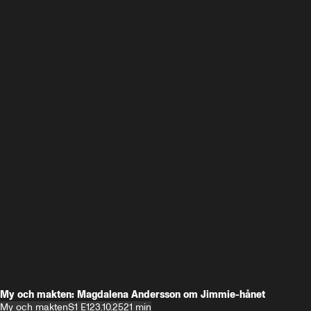
My och makten: Magdalena Andersson om Jimmie-hånet
My och makten
S1 E1
23.10.25
21 min