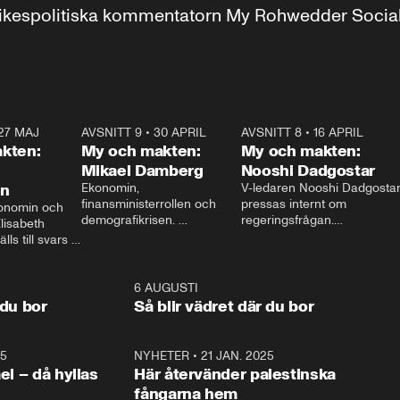
r inrikespolitiska kommentatorn My Rohwedder Soci
27 MAJ
3:51
AVSNITT 9
•
30 APRIL
24:00
AVSNITT 8
•
16 APRIL
25:1
kten:
My och makten:
My och makten:
Mikael Damberg
Nooshi Dadgostar
on
Ekonomin, 
V-ledaren Nooshi Dadgostar
finansministerrollen och 
pressas internt om 
onomin och 
demografikrisen. 
regeringsfrågan.

lisabeth 
Oppositionen ställs till svars 
I Aftonbladets 
ls till svars 
när Socialdemokraternas 
partiledarutfrågning ”My 
stern gästar 
Mikael Damberg gästar My 
och Makten” sätter hon ner 
My och Makten. 
och Makten. 
foten mot kritikerna:

1:06
6 AUGUSTI
1:0
– Vi ställer upp i val. Ska vi 
 du bor
Så blir vädret där du bor
vara med så sitter vi förstås 
25
1:22
NYHETER
•
21 JAN. 2025
0:5
ael – då hyllas
Här återvänder palestinska
fångarna hem