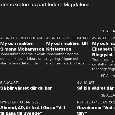
aldemokraternas partiledare Magdalena 
SE ALLA
7
AVSNITT 7
•
19 FEBRUARI
24:30
AVSNITT 6
•
12 FEBRUARI
27:30
AVSNITT 5
•
My och makten:
My och makten: Ulf
My och ma
Simona Mohamsson
Kristersson
Elisabeth
 
Tonårsutvisningarna, skolan 
Tonårsutvisningarna, 
Ringqvist
och och krisen i Liberalerna 
regeringsfrågan och 
Trump, den gr
står i fokus i det sjunde 
matpriserna står i fokus i 
omställningen
avsnittet av ”My och 
det sjätte avsnittet av ”My 
regeringsfråga
makten”. Se när 
och makten”. Se när 
centrum i det 
SE ALLA
Aftonbladets inrikespolitiska 
Aftonbladets inrikespolitiska 
avsnittet av ”
kommentator My 
kommentator My 
6
5 AUGUSTI
1:06
4 AUGUSTI
Makten”. Se nä
Rohwedder ställer 
Rohwedder ställer 
Så blir vädret där du bor
Så blir vädret där
Aftonbladets in
utbildnings- och 
statsminister Ulf Kristersson 
kommentator 
SE ALLA
integrationsminister Simona 
till svars.
Rohwedder stäl
Mohamsson till svars.
Centerpartiets
2
NYHETER
•
16 JAN. 2025
1:01
NYHETER
•
16 JAN. 20
Thand Ring till
Ahmed, 40, är fast i Gaza: ”Vill
Gazaborna: ”Vad s
tillbaka till Sverige”
till?”