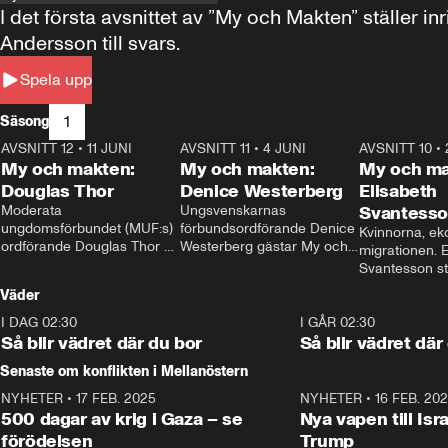
I det första avsnittet av ”My och Makten” ställe
Andersson till svars.
Spela upp
1
Säsong
AVSNITT 12
•
11 JUNI
26:27
AVSNITT 11
•
4 JUNI
23:40
AVSNITT 10
•
My och makten:
My och makten:
My och ma
Douglas Thor
Denice Westerberg
Elisabeth
Moderata 
Ungsvenskarnas 
Svantess
ungdomsförbundet (MUF:s) 
förbundsordförande Denice 
Kvinnorna, ek
ordförande Douglas Thor 
Westerberg gästar My och 
migrationen. E
gästar My och makten. I 
makten. I avsnittet 
Svantesson stäl
avsnittet diskuteras 
diskuteras migrationsfrågan 
när finansmini
Väder
tonårsutvisningarna och hur 
och hur SD ska locka 
Moderaterna ska locka 
kvinnliga väljare. 
I DAG 02:30
1:06
I GÅR 02:30
väljare till valet i höst. 
Så blir vädret där du bor
Så blir vädret där
Senaste om konflikten i Mellanöstern
NYHETER
•
17 FEB. 2025
0:45
NYHETER
•
16 FEB. 20
500 dagar av krig i Gaza – se
Nya vapen till Isr
förödelsen
Trump