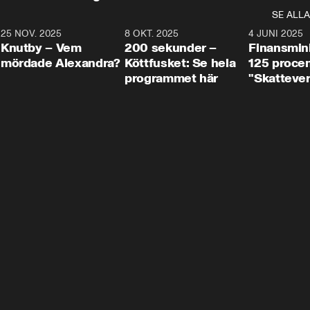
SE ALLA
3
25 NOV. 2025
31:05
8 OKT. 2025
4:29
4 JUNI 2025
Knutby – Vem
200 sekunder –
Finansmin
mördade Alexandra?
Köttfusket: Se hela
125 procent
programmet här
"Skattever
viktig uppg