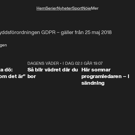
Hem
Serier
Nyheter
Sport
Nöje
Mer
Livsstil
kyddsförordningen GDPR – gäller från 25 maj 2018
ngen
4:36
DAGENS VÄDER
•
I DAG 02:30
1:06
I GÅR 19:07
0:4
ka dö:
Så blir vädret där du
Här somnar
som det är”
bor
programledaren – i
sändning