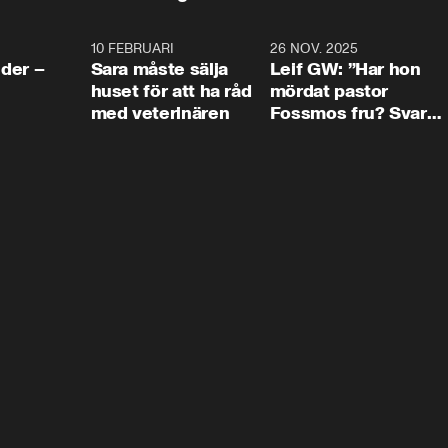
4:24
10 FEBRUARI
4:13
26 NOV. 2025
8:1
der –
Sara måste sälja
Leif GW: ”Har hon
huset för att ha råd
mördat pastor
med veterinären
Fossmos fru? Svar
nej.”