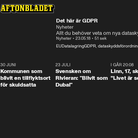
Det här är GDPR
Nyheter
Allt du behöver veta om nya datas
Nyheter
•
23.05.18
•
51 sek
EU
Datalagring
GDPR, dataskyddsförordni
30 JUNI
1:24
23 JULI
1:42
I GÅR 20:08
Kommunen som
Svensken om
Linn, 17, s
blivit en tillflyktsort
Rivieran: "Blivit som
”Livet är 
för skuldsatta
Dubai"