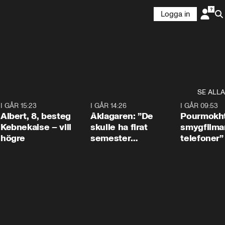
Logga in
SE ALLA
5
I GÅR 15:23
0:54
I GÅR 14:26
1:54
I GÅR 09:53
Albert, 8, besteg
Åklagaren: ”De
Pourmokht
Kebnekaise – vill
skulle ha firat
smygfilma
högre
semester
telefoner”
tillsammans”