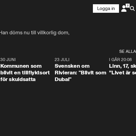
Logga in
n döms nu till villkorlig dom, 
SE ALLA
7
30 JUNI
1:24
23 JULI
1:42
I GÅR 20:08
Kommunen som
Svensken om
Linn, 17, s
blivit en tillflyktsort
Rivieran: "Blivit som
”Livet är 
för skuldsatta
Dubai"