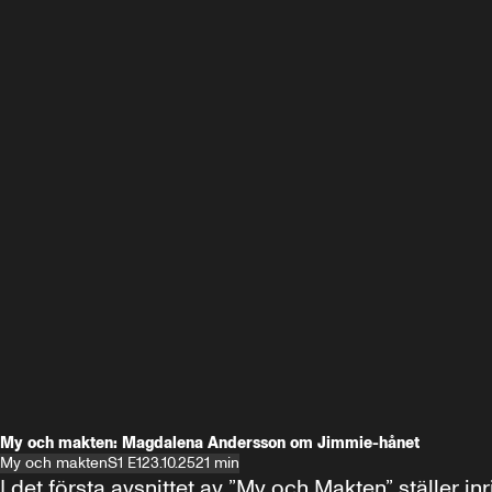
My och makten: Magdalena Andersson om Jimmie-hånet
My och makten
S1 E1
23.10.25
21 min
I det första avsnittet av ”My och Makten” ställe