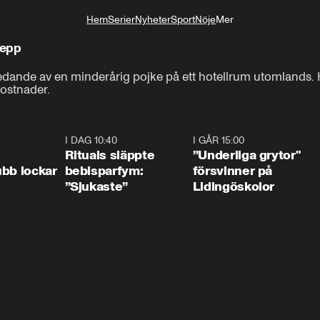
Hem
Serier
Nyheter
Sport
Nöje
Mer
Livsstil
repp
dande av en minderårig pojke på ett hotellrum utomlands. Ha
ostnader.
0:55
I DAG 10:40
1:01
I GÅR 15:00
1:0
Rituals släppte
”Underliga grytor"
bb lockar
bebisparfym:
försvinner på
”Sjukaste”
Lidingöskolor