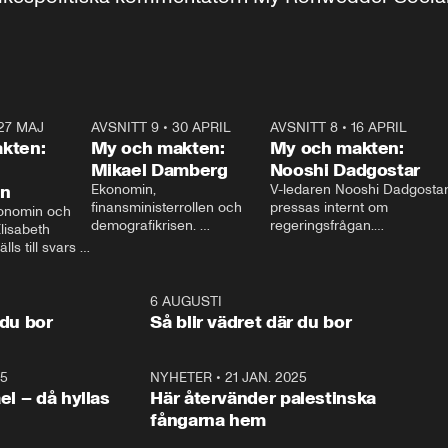
27 MAJ
3:51
AVSNITT 9
•
30 APRIL
24:00
AVSNITT 8
•
16 APRIL
25:1
kten:
My och makten:
My och makten:
Mikael Damberg
Nooshi Dadgostar
on
Ekonomin, 
V-ledaren Nooshi Dadgostar
finansministerrollen och 
pressas internt om 
onomin och 
demografikrisen. 
regeringsfrågan.

lisabeth 
Oppositionen ställs till svars 
I Aftonbladets 
ls till svars 
när Socialdemokraternas 
partiledarutfrågning ”My 
stern gästar 
Mikael Damberg gästar My 
och Makten” sätter hon ner 
My och Makten. 
och Makten. 
foten mot kritikerna:

1:06
6 AUGUSTI
1:0
– Vi ställer upp i val. Ska vi 
 du bor
Så blir vädret där du bor
vara med så sitter vi förstås 
25
1:22
NYHETER
•
21 JAN. 2025
0:5
ael – då hyllas
Här återvänder palestinska
fångarna hem