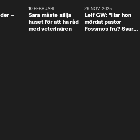
4:24
10 FEBRUARI
4:13
26 NOV. 2025
8:1
der –
Sara måste sälja
Leif GW: ”Har hon
huset för att ha råd
mördat pastor
med veterinären
Fossmos fru? Svar
nej.”