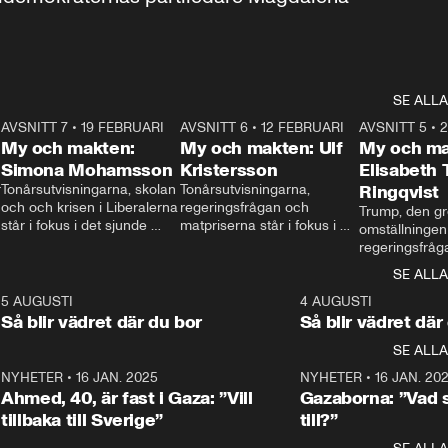
SE ALLA
7
AVSNITT 7
•
19 FEBRUARI
24:30
AVSNITT 6
•
12 FEBRUARI
27:30
AVSNITT 5
•
My och makten:
My och makten: Ulf
My och ma
Simona Mohamsson
Kristersson
Elisabeth
 
Tonårsutvisningarna, skolan 
Tonårsutvisningarna, 
Ringqvist
och och krisen i Liberalerna 
regeringsfrågan och 
Trump, den gr
står i fokus i det sjunde 
matpriserna står i fokus i 
omställningen
avsnittet av ”My och 
det sjätte avsnittet av ”My 
regeringsfråga
makten”. Se när 
och makten”. Se när 
centrum i det 
SE ALLA
Aftonbladets inrikespolitiska 
Aftonbladets inrikespolitiska 
avsnittet av ”
kommentator My 
kommentator My 
6
5 AUGUSTI
1:06
4 AUGUSTI
Makten”. Se nä
Rohwedder ställer 
Rohwedder ställer 
Så blir vädret där du bor
Så blir vädret där
Aftonbladets in
utbildnings- och 
statsminister Ulf Kristersson 
kommentator 
SE ALLA
integrationsminister Simona 
till svars.
Rohwedder stäl
Mohamsson till svars.
Centerpartiets
2
NYHETER
•
16 JAN. 2025
1:01
NYHETER
•
16 JAN. 20
Thand Ring till
Ahmed, 40, är fast i Gaza: ”Vill
Gazaborna: ”Vad s
tillbaka till Sverige”
till?”