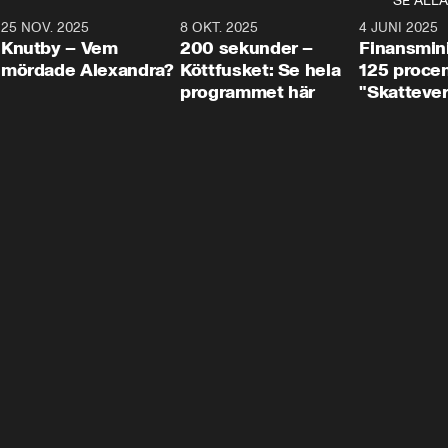
SE ALLA
3
25 NOV. 2025
31:05
8 OKT. 2025
4:29
4 JUNI 2025
Knutby – Vem
200 sekunder –
Finansmin
mördade Alexandra?
Köttfusket: Se hela
125 procent
programmet här
"Skattever
viktig uppg