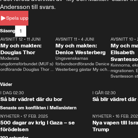
Andersson till svars.
Spela upp
1
Säsong
AVSNITT 12
•
11 JUNI
26:27
AVSNITT 11
•
4 JUNI
23:40
AVSNITT 10
•
My och makten:
My och makten:
My och ma
Douglas Thor
Denice Westerberg
Elisabeth
Moderata 
Ungsvenskarnas 
Svantess
ungdomsförbundet (MUF:s) 
förbundsordförande Denice 
Kvinnorna, ek
ordförande Douglas Thor 
Westerberg gästar My och 
migrationen. E
gästar My och makten. I 
makten. I avsnittet 
Svantesson stäl
avsnittet diskuteras 
diskuteras migrationsfrågan 
när finansmini
Väder
tonårsutvisningarna och hur 
och hur SD ska locka 
Moderaterna ska locka 
kvinnliga väljare. 
I DAG 02:30
1:06
I GÅR 02:30
väljare till valet i höst. 
Så blir vädret där du bor
Så blir vädret där
Senaste om konflikten i Mellanöstern
NYHETER
•
17 FEB. 2025
0:45
NYHETER
•
16 FEB. 20
500 dagar av krig i Gaza – se
Nya vapen till Isr
förödelsen
Trump