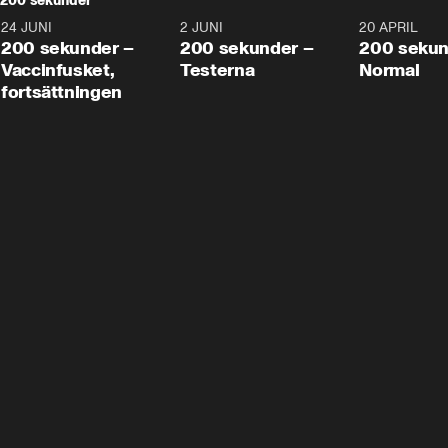
200 sekunder
24 JUNI
5:00
2 JUNI
4:23
20 APRIL
200 sekunder –
200 sekunder –
200 sekun
Vaccinfusket,
Testerna
Normal
fortsättningen