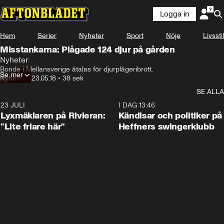
Logga in
Hem
Serier
Nyheter
Sport
Nöje
Livsstil
Misstankarna: Plågade 124 djur på gården
Nyheter
Bonde i Mellansverige åtalas för djurplågeribrott.
Se mer
Nyheter
•
23.05.18
•
38 sek
SE ALLA
23 JULI
2:02
I DAG 13:46
Lyxmäklaren på Rivieran:
Kändisar och politiker på
"Lite friare här"
Heffners swingerklubb