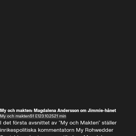
My och makten: Magdalena Andersson om Jimmie-hånet
My och makten
S1 E1
23.10.25
21 min
I det första avsnittet av ”My och Makten” ställer 
inrikespolitiska kommentatorn My Rohwedder 