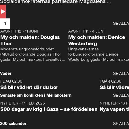
Socialdemokraternas partiledare Magdalena 
Andersson till svars.
1
SE ALLA
AVSNITT 12
•
11 JUNI
26:27
AVSNITT 11
•
4 JUNI
2
My och makten: Douglas
My och makten: Denice
Thor
Westerberg
Moderata ungdomsförbundet 
Ungsvenskarnas 
(MUF:s) ordförande Douglas Thor 
förbundsordförande Denice 
gästar My och makten. I avsnittet 
Westerberg gästar My och makten.
diskuteras tonårsutvisningarna och 
avsnittet diskuteras migrationsfrå
hur Moderaterna ska locka väljare till 
och hur SD ska locka kvinnliga 
Väder
SE ALLA
valet i höst. 
väljare. 
I DAG 02:30
1:06
I GÅR 02:30
Så blir vädret där du bor
Så blir vädr
Senaste om konflikten i Mellanöstern
SE ALLA
NYHETER
•
17 FEB. 2025
0:45
NYHETER
•
16 F
500 dagar av krig i Gaza – se förödelsen
Nya vapen ti
200 sekunder
SE ALLA