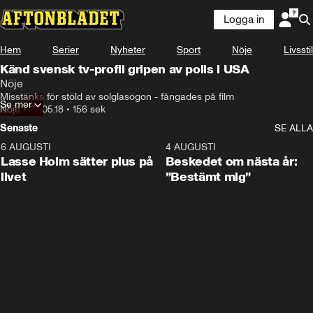
Logga in
Hem
Serier
Nyheter
Sport
Nöje
Livsstil
Känd svensk tv-profil gripen av polis i USA
Nöje
Misstänks för stöld av solglasögon - fångades på film
Se mer
Nöje
•
23.05.18
•
156 sek
Senaste
SE ALLA
6 AUGUSTI
1:04
4 AUGUSTI
Lasse Holm sätter plus på
Beskedet om nästa år:
livet
”Bestämt mig”