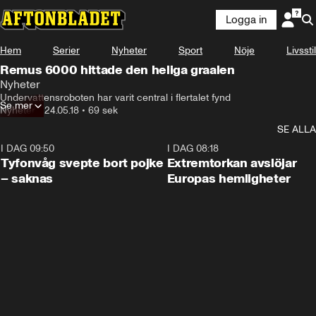
Logga in
Hem
Serier
Nyheter
Sport
Nöje
Livsstil
Remus 6000 hittade den heliga graalen
Nyheter
Undervattensroboten har varit central i flertalet fynd
Se mer
Nyheter
•
24.05.18
•
69 sek
SE ALLA
I DAG 09:50
0:53
I DAG 08:18
Tyfonvåg svepte bort pojke
Extremtorkan avslöjar
– saknas
Europas hemligheter