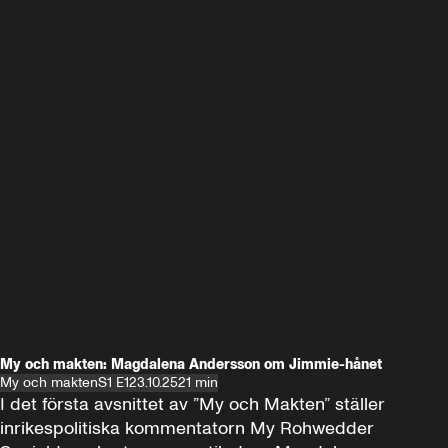
My och makten: Magdalena Andersson om Jimmie-hånet
My och makten
S1 E1
23.10.25
21 min
I det första avsnittet av ”My och Makten” ställer 
inrikespolitiska kommentatorn My Rohwedder 