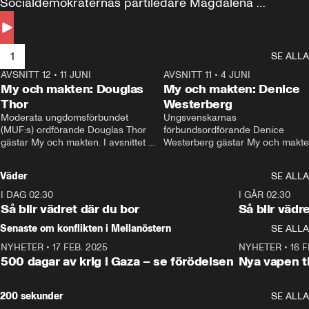
Socialdemokraternas partiledare Magdalena 
Andersson till svars.
1
SE ALLA
AVSNITT 12
•
11 JUNI
26:27
AVSNITT 11
•
4 JUNI
2
My och makten: Douglas
My och makten: Denice
Thor
Westerberg
Moderata ungdomsförbundet 
Ungsvenskarnas 
(MUF:s) ordförande Douglas Thor 
förbundsordförande Denice 
gästar My och makten. I avsnittet 
Westerberg gästar My och makten.
diskuteras tonårsutvisningarna och 
avsnittet diskuteras migrationsfrå
hur Moderaterna ska locka väljare till 
och hur SD ska locka kvinnliga 
Väder
SE ALLA
valet i höst. 
väljare. 
I DAG 02:30
1:06
I GÅR 02:30
Så blir vädret där du bor
Så blir vädr
Senaste om konflikten i Mellanöstern
SE ALLA
NYHETER
•
17 FEB. 2025
0:45
NYHETER
•
16 F
500 dagar av krig i Gaza – se förödelsen
Nya vapen ti
200 sekunder
SE ALLA