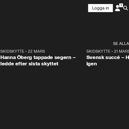
Logga in
SE ALLA
9
SKIDSKYTTE
•
22 MARS
0:55
SKIDSKYTTE
•
21 MAR
Hanna Öberg tappade segern –
Svensk succé – 
ledde efter sista skyttet
igen