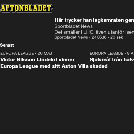
Här trycker han lagkamraten ge
Sportbladet News
Det smäller i LHC, även utanför isen
Sportbladet News
•
24.05.18
•
20 sek
Senast
EUROPA LEAGUE
•
20 MAJ
1:32
EUROPA LEAGUE
•
9 A
Victor Nilsson Lindelöf vinner
Självmål från hal
Europa League med sitt Aston Villa
skadad