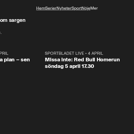
Hem
Serier
Nyheter
Sport
Nöje
Mer
Livsstil
nom sargen
.
PRIL
1:03
SPORTBLADET LIVE
•
4 APRIL
1:0
va plan – sen
Missa inte: Red Bull Homerun
söndag 5 april 17.30