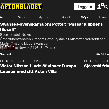
Logga in
Hem
Serier
Nyheter
Sport
Nöje
Livsstil
Swansea-svenskarna om Potter: ”Passar klubbens
filosofi”
Sportbladet News
Östersundstränaren Graham Potter ryktas till Kristoffer Nordfeldt och 
Martin Olssons klubb Swansea.
Se mer
Sportbladet News
•
24.05.18
•
74 sek
Senast
SE ALLA
EUROPA LEAGUE
•
20 MAJ
1:32
EUROPA LEAG
Victor Nilsson Lindelöf vinner Europa
Självmål frå
League med sitt Aston Villa