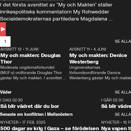
I det första avsnittet av ”My och Makten” ställer 
inrikespolitiska kommentatorn My Rohwedder 
Socialdemokraternas partiledare Magdalena 
Andersson till svars.
1
SE ALLA
AVSNITT 12
•
11 JUNI
26:27
AVSNITT 11
•
4 JUNI
2
My och makten: Douglas
My och makten: Denice
Thor
Westerberg
Moderata ungdomsförbundet 
Ungsvenskarnas 
(MUF:s) ordförande Douglas Thor 
förbundsordförande Denice 
gästar My och makten. I avsnittet 
Westerberg gästar My och makten.
diskuteras tonårsutvisningarna och 
avsnittet diskuteras migrationsfrå
hur Moderaterna ska locka väljare till 
och hur SD ska locka kvinnliga 
Väder
SE ALLA
valet i höst. 
väljare. 
I DAG 02:30
1:06
I GÅR 02:30
Så blir vädret där du bor
Så blir vädr
Senaste om konflikten i Mellanöstern
SE ALLA
NYHETER
•
17 FEB. 2025
0:45
NYHETER
•
16 F
500 dagar av krig i Gaza – se förödelsen
Nya vapen ti