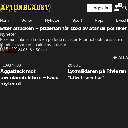
Logga in
Hem
Serier
Nyheter
Sport
Nöje
Livsstil
Efter attacken – pizzerian får stöd av ätande politiker
Nyheter
Pizzerian Titanic i Ludvika portade nazister. Efter hot och trakasserier 
får stöd pizzerian nu stöd av politiker.
Se mer
Nyheter
•
24.05.18
•
50 sek
SE ALLA
I DAG 17:08
0:37
23 JULI
Äggattack mot
Lyxmäklaren på Rivieran:
premiärministern – kaos
"Lite friare här"
bryter ut