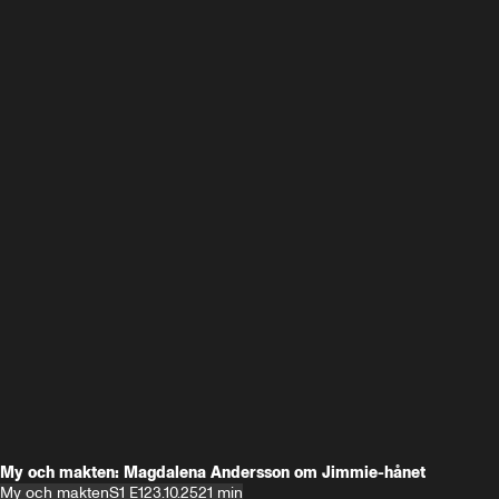
My och makten: Magdalena Andersson om Jimmie-hånet
My och makten
S1 E1
23.10.25
21 min