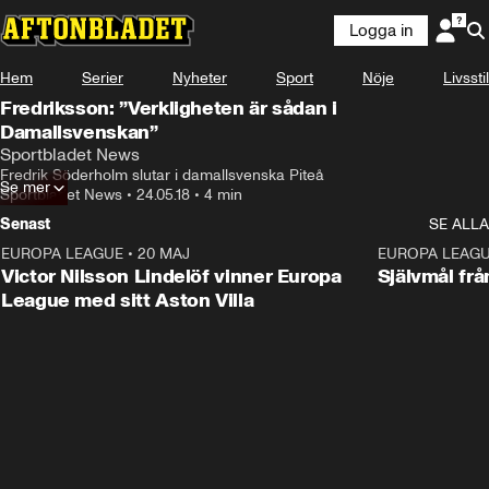
Logga in
Hem
Serier
Nyheter
Sport
Nöje
Livsstil
Fredriksson: ”Verkligheten är sådan i
Damallsvenskan”
Sportbladet News
Fredrik Söderholm slutar i damallsvenska Piteå
Se mer
Sportbladet News
•
24.05.18
•
4 min
Senast
SE ALLA
EUROPA LEAGUE
•
20 MAJ
1:32
EUROPA LEAG
Victor Nilsson Lindelöf vinner Europa
Självmål frå
League med sitt Aston Villa