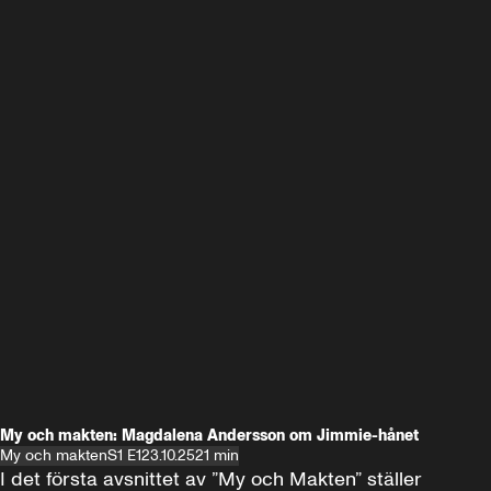
My och makten: Magdalena Andersson om Jimmie-hånet
My och makten
S1 E1
23.10.25
21 min
I det första avsnittet av ”My och Makten” ställer 