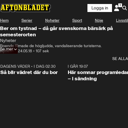
Logga in
Hem
Serier
Nyheter
Sport
Nöje
Livsstil
Ber om tystnad – då går svenskorna bärsärk på
semesterorten
Nyheter
Boende filmade de högljudda, vandaliserande turisterna.
Se mer
Nyheter
•
24.05.18
•
107 sek
SE ALLA
DAGENS VÄDER
•
I DAG 02:30
1:06
I GÅR 19:07
Så blir vädret där du bor
Här somnar programleda
– i sändning