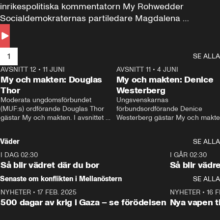
inrikespolitiska kommentatorn My Rohwedder 
Socialdemokraternas partiledare Magdalena 
Andersson till svars.
1
SE ALLA
AVSNITT 12
•
11 JUNI
26:27
AVSNITT 11
•
4 JUNI
2
My och makten: Douglas
My och makten: Denice
Thor
Westerberg
Moderata ungdomsförbundet 
Ungsvenskarnas 
(MUF:s) ordförande Douglas Thor 
förbundsordförande Denice 
gästar My och makten. I avsnittet 
Westerberg gästar My och makten.
diskuteras tonårsutvisningarna och 
avsnittet diskuteras migrationsfrå
hur Moderaterna ska locka väljare till 
och hur SD ska locka kvinnliga 
Väder
SE ALLA
valet i höst. 
väljare. 
I DAG 02:30
1:06
I GÅR 02:30
Så blir vädret där du bor
Så blir vädr
Senaste om konflikten i Mellanöstern
SE ALLA
NYHETER
•
17 FEB. 2025
0:45
NYHETER
•
16 F
500 dagar av krig i Gaza – se förödelsen
Nya vapen ti