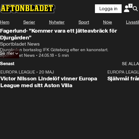
Logga in
Hem
Serier
Nyheter
Sport
Nöje
Livsstil
Fagerlund· ”Kommer vara ett jätteavbräck för
Djurgården”
Sportbladet News
Djurgården bortaslog IFK Göteborg efter en kanonstart.
Se mer
Sportbladet News
•
24.05.18
•
5 min
Senast
SE ALLA
EUROPA LEAGUE
•
20 MAJ
1:32
EUROPA LEAG
Victor Nilsson Lindelöf vinner Europa
Självmål frå
League med sitt Aston Villa