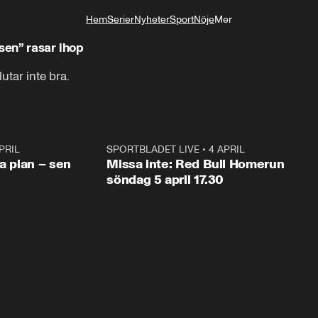
Hem
Serier
Nyheter
Sport
Nöje
Mer
Livsstil
sen” rasar ihop
lutar inte bra.
PRIL
1:03
SPORTBLADET LIVE
•
4 APRIL
1:0
va plan – sen
Missa inte: Red Bull Homerun
söndag 5 april 17.30