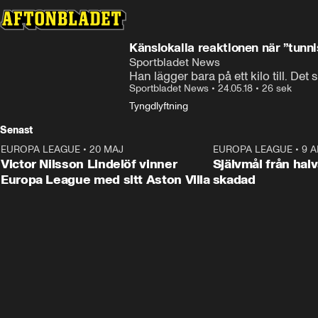
Känslokalla reaktionen när ”tunni
Sportbladet News
Han lägger bara på ett kilo till. Det s
Sportbladet News
•
24.05.18
•
26 sek
Tyngdlyftning
Senast
EUROPA LEAGUE
•
20 MAJ
1:32
EUROPA LEAGUE
•
9 A
Victor Nilsson Lindelöf vinner
Självmål från hal
Europa League med sitt Aston Villa
skadad