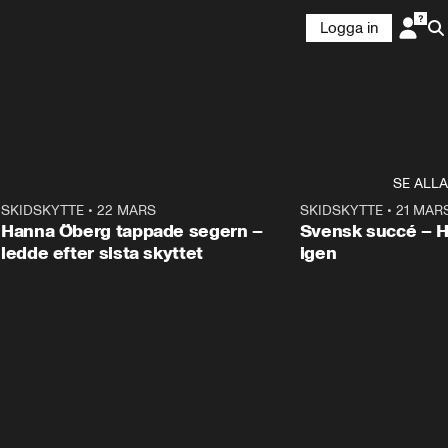
Logga in
SE ALLA
9
SKIDSKYTTE
•
22 MARS
0:55
SKIDSKYTTE
•
21 MAR
Hanna Öberg tappade segern –
Svensk succé – 
ledde efter sista skyttet
igen