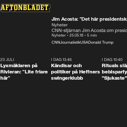
Jim Acosta: "Det här presidentska
Nyheter
CNN-stjärnan Jim Acosta om presid
Nyheter
•
25.05.18
•
5 min
CNN
Journalistik
USA
Donald Trump
23 JULI
2:02
I DAG 13:46
0:55
I DAG 10:40
Lyxmäklaren på
Kändisar och
Rituals sl
Rivieran: "Lite friare
politiker på Heffners
bebisparf
här"
swingerklubb
”Sjukaste”