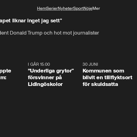
Hem
Serier
Nyheter
Sport
Nöje
Mer
Livsstil
pet liknar inget jag sett"
ent Donald Trump och hot mot journalister
1:01
I GÅR 15:00
1:07
30 JUNI
1:2
äppte
”Underliga grytor"
Kommunen som
ym:
försvinner på
blivit en tillflyktsort
Lidingöskolor
för skuldsatta