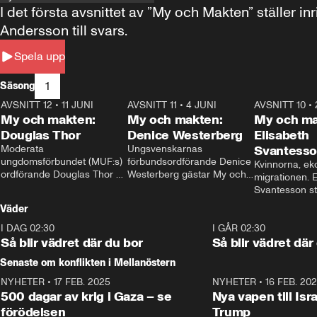
I det första avsnittet av ”My och Makten” ställe
Andersson till svars.
Spela upp
1
Säsong
AVSNITT 12
•
11 JUNI
26:27
AVSNITT 11
•
4 JUNI
23:40
AVSNITT 10
•
My och makten:
My och makten:
My och ma
Douglas Thor
Denice Westerberg
Elisabeth
Moderata 
Ungsvenskarnas 
Svantess
ungdomsförbundet (MUF:s) 
förbundsordförande Denice 
Kvinnorna, ek
ordförande Douglas Thor 
Westerberg gästar My och 
migrationen. E
gästar My och makten. I 
makten. I avsnittet 
Svantesson stäl
avsnittet diskuteras 
diskuteras migrationsfrågan 
när finansmini
Väder
tonårsutvisningarna och hur 
och hur SD ska locka 
Moderaterna ska locka 
kvinnliga väljare. 
I DAG 02:30
1:06
I GÅR 02:30
väljare till valet i höst. 
Så blir vädret där du bor
Så blir vädret där
Senaste om konflikten i Mellanöstern
NYHETER
•
17 FEB. 2025
0:45
NYHETER
•
16 FEB. 20
500 dagar av krig i Gaza – se
Nya vapen till Isr
förödelsen
Trump