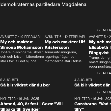
aldemokraternas partiledare Magdalena 
SE ALLA
7
AVSNITT 7
•
19 FEBRUARI
24:30
AVSNITT 6
•
12 FEBRUARI
27:30
AVSNITT 5
•
My och makten:
My och makten: Ulf
My och ma
Simona Mohamsson
Kristersson
Elisabeth
 
Tonårsutvisningarna, skolan 
Tonårsutvisningarna, 
Ringqvist
och och krisen i Liberalerna 
regeringsfrågan och 
Trump, den gr
står i fokus i det sjunde 
matpriserna står i fokus i 
omställningen
avsnittet av ”My och 
det sjätte avsnittet av ”My 
regeringsfråga
makten”. Se när 
och makten”. Se när 
centrum i det 
SE ALLA
Aftonbladets inrikespolitiska 
Aftonbladets inrikespolitiska 
avsnittet av ”
kommentator My 
kommentator My 
6
5 AUGUSTI
1:06
4 AUGUSTI
Makten”. Se nä
Rohwedder ställer 
Rohwedder ställer 
Så blir vädret där du bor
Så blir vädret där
Aftonbladets in
utbildnings- och 
statsminister Ulf Kristersson 
kommentator 
SE ALLA
integrationsminister Simona 
till svars.
Rohwedder stäl
Mohamsson till svars.
Centerpartiets
2
NYHETER
•
16 JAN. 2025
1:01
NYHETER
•
16 JAN. 20
Thand Ring till
Ahmed, 40, är fast i Gaza: ”Vill
Gazaborna: ”Vad s
tillbaka till Sverige”
till?”