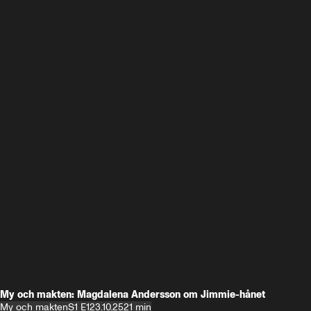
My och makten: Magdalena Andersson om Jimmie-hånet
My och makten
S1 E1
23.10.25
21 min