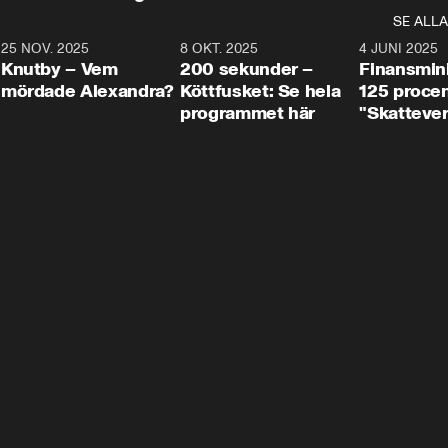
SE ALLA
3
25 NOV. 2025
31:05
8 OKT. 2025
4:29
4 JUNI 2025
Knutby – Vem
200 sekunder –
Finansmin
mördade Alexandra?
Köttfusket: Se hela
125 procent
programmet här
"Skattever
viktig uppg