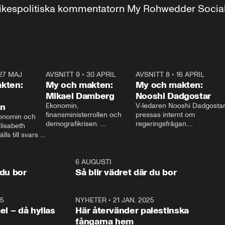
r inrikespolitiska kommentatorn My Rohwedder Soci
27 MAJ
3:51
AVSNITT 9
•
30 APRIL
24:00
AVSNITT 8
•
16 APRIL
25:1
kten:
My och makten:
My och makten:
Mikael Damberg
Nooshi Dadgostar
on
Ekonomin, 
V-ledaren Nooshi Dadgostar
finansministerrollen och 
pressas internt om 
onomin och 
demografikrisen. 
regeringsfrågan.

lisabeth 
Oppositionen ställs till svars 
I Aftonbladets 
ls till svars 
när Socialdemokraternas 
partiledarutfrågning ”My 
stern gästar 
Mikael Damberg gästar My 
och Makten” sätter hon ner 
My och Makten. 
och Makten. 
foten mot kritikerna:

1:06
6 AUGUSTI
1:0
– Vi ställer upp i val. Ska vi 
 du bor
Så blir vädret där du bor
vara med så sitter vi förstås 
25
1:22
NYHETER
•
21 JAN. 2025
0:5
ael – då hyllas
Här återvänder palestinska
fångarna hem