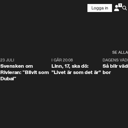
Logga in
SE ALLA
4
23 JULI
1:42
I GÅR 20:08
4:36
DAGENS VÄD
Svensken om
Linn, 17, ska dö:
Så blir väd
Rivieran: "Blivit som
”Livet är som det är”
bor
Dubai"