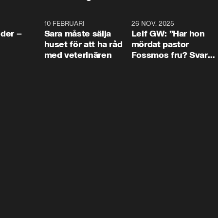
4:24
10 FEBRUARI
4:13
26 NOV. 2025
8:1
der –
Sara måste sälja
Leif GW: ”Har hon
huset för att ha råd
mördat pastor
med veterinären
Fossmos fru? Svar
nej.”