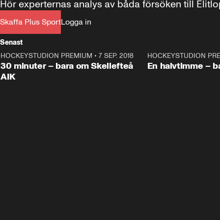
Hör experternas analys av båda försöken till Eli
Skaffa Plus Sport
Logga in
Senast
HOCKEYSTUDION PREMIUM
•
7 SEP. 2018
30:55
HOCKEYSTUDION PR
Plus
Plus
30 minuter – bara om Skellefteå
En halvtimme – b
AIK