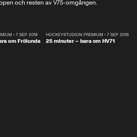
tloppen och resten av V75-omgången.
EMIUM
•
7 SEP. 2018
29:26
HOCKEYSTUDION PREMIUM
•
7 SEP. 2018
24:4
Plus
ara om Frölunda
25 minuter – bara om HV71