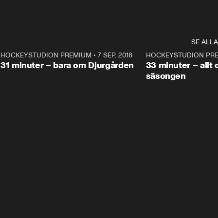
SE ALLA
1
HOCKEYSTUDION PREMIUM
•
7 SEP. 2018
31:25
HOCKEYSTUDION PR
Plus
Plus
31 minuter – bara om Djurgården
33 minuter – allt 
säsongen