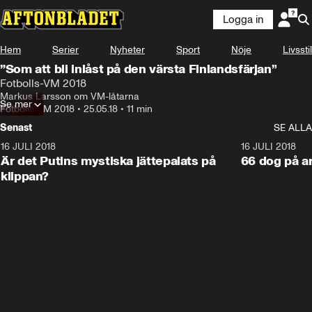
Logga in
Hem
Serier
Nyheter
Sport
Nöje
Livsstil
”Som att bli inlåst på den värsta Finlandsfärjan”
Fotbolls-VM 2018
Markus Larsson om VM-låtarna
Se mer
Fotbolls-VM 2018
•
25.05.18
•
11 min
Senast
SE ALLA
16 JULI 2018
1:05:59
16 JULI 2018
Är det Putins mystiska jättepalats på
66 dog på a
klippan?